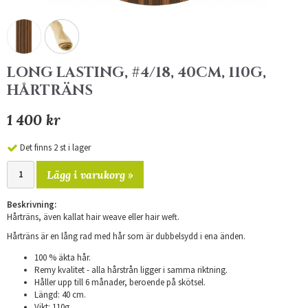
LONG LASTING, #4/18, 40CM, 110G,
HÅRTRÄNS
1 400 kr
Det finns 2 st i lager
Lägg i varukorg »
Beskrivning:
Hårträns, även kallat hair weave eller hair weft.
Hårträns är en lång rad med hår som är dubbelsydd i ena änden.
100 % äkta hår.
Remy kvalitet - alla hårstrån ligger i samma riktning.
Håller upp till 6 månader, beroende på skötsel.
Längd: 40 cm.
Vikt: 110g.