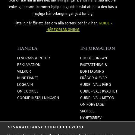
och önskemål är inte helt lätt alla gånger. Därför har vi satt ihop en
enkel guide som kommer hjälpa dig i ditt beslut att hitta den bästa
möjliga hårförlängningen just för dig.
Titta in här för att läsa om alla sorters löshår vi har:
GUIDE -
HÅRFÖRLÄNGNING
HANDLA
INFORMATION
LEVERANS & RETUR
DOUBLE DRAWN
REKLAMATION
FASTSÄTTNING &
VILLKOR
BORTTAGNING
KUNDTJÄNST
FRÅGOR & SVAR
LOGGA IN
GUIDE - VÄLJ FÄRG
OM COOKIES
GUIDE - VÄLJ KVALITET
COOKIE-INSTÄLLNINGARN
GUIDE - VÄLJ METOD
OM FÖRETAGET
SKÖTSEL
NYHETSBREV
VI SKRÄDDARSYR DIN UPPLEVELSE
NYHETSBREV