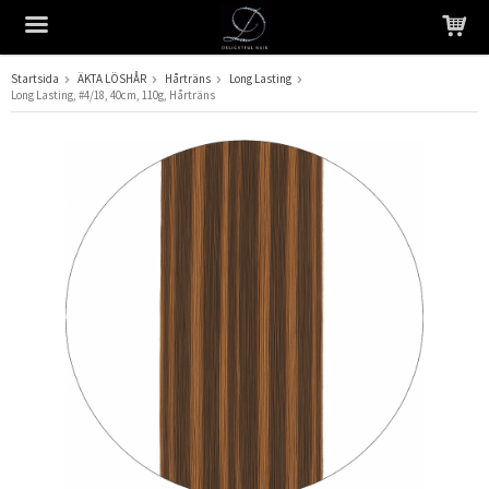
Startsida
ÄKTA LÖSHÅR
Hårträns
Long Lasting
Long Lasting, #4/18, 40cm, 110g, Hårträns
Produkten har blivit tillagd i varukorgen