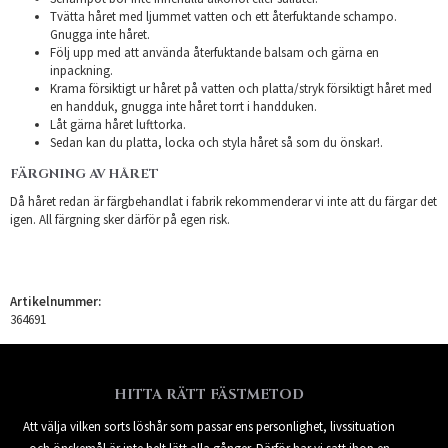
Tvätta håret med ljummet vatten och ett återfuktande schampo.
Gnugga inte håret.
Följ upp med att använda återfuktande balsam och gärna en
inpackning.
Krama försiktigt ur håret på vatten och platta/stryk försiktigt håret med
en handduk, gnugga inte håret torrt i handduken.
Låt gärna håret lufttorka.
Sedan kan du platta, locka och styla håret så som du önskar!.
FÄRGNING AV HÅRET
Då håret redan är färgbehandlat i fabrik rekommenderar vi inte att du färgar det
igen. All färgning sker därför på egen risk.
Artikelnummer:
364691
HITTA RÄTT FÄSTMETOD
Att välja vilken sorts löshår som passar ens personlighet, livssituation