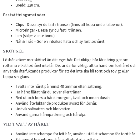
Bredd: 120 cm.
Fastsättningsmetoder
Clips - Dessa syr du fast i tränsen (finns att köpa under tillbehör).
Microringar - Dessa syr du fast i tränsen.
Lim (säljer vi inte ännu).
Nål & Tråd - Gör en inbakad fläta och sy fast löshåret.
SKÖTSEL
Löshår kräver mer skötsel än ditt eget hår. Ditt riktiga hår får näring genom
rötterna vilket löshåret inte får. Det är därför viktigt att ta hand om löshåret och
använda återfuktande produkter för att det inte ska bli torrt och tovigt eller
tappa sin glans.
Tvätta inte håret på minst 48 timmar efter isättning.
Ha håret flätat när du sover eller tränar.
Red ut och borsta håret morgon, kväll och innan dusch.
Använd återfuktande produkter avsett för löshår.
Undvik saltvatten och klorvatten.
Använd gärna hårinpackning och hårolja.
VID TVÄTT AV HÅRET
Använd inte schampo för fett hår, använd istället schampo för torrt hår.
Schampot bör inte innehålla alkohol eller sulfater.