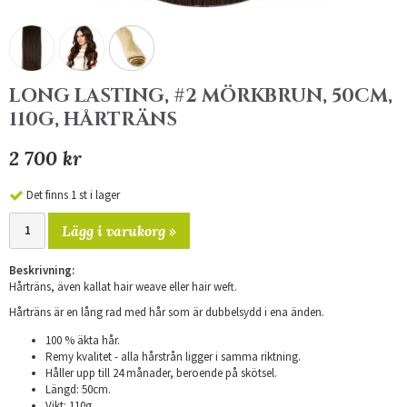
LONG LASTING, #2 MÖRKBRUN, 50CM,
110G, HÅRTRÄNS
2 700 kr
Det finns 1 st i lager
Lägg i varukorg »
Beskrivning:
Hårträns, även kallat hair weave eller hair weft.
Hårträns är en lång rad med hår som är dubbelsydd i ena änden.
100 % äkta hår.
Remy kvalitet - alla hårstrån ligger i samma riktning.
Håller upp till 24 månader, beroende på skötsel.
Längd: 50cm.
Vikt: 110g.