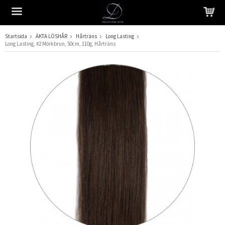
Startsida
ÄKTA LÖSHÅR
Hårträns
Long Lasting
Long Lasting, #2 Mörkbrun, 50cm, 110g, Hårträns
Produkten har blivit tillagd i varukorgen