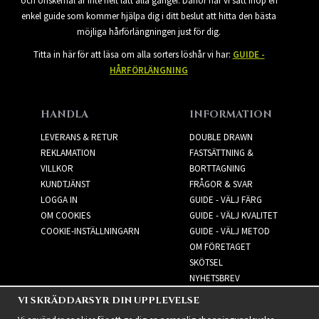
och önskemål är inte helt lätt alla gånger. Därför har vi satt ihop en
enkel guide som kommer hjälpa dig i ditt beslut att hitta den bästa
möjliga hårförlängningen just för dig.
Titta in här för att läsa om alla sorters löshår vi har:
GUIDE -
HÅRFÖRLÄNGNING
HANDLA
INFORMATION
LEVERANS & RETUR
DOUBLE DRAWN
REKLAMATION
FASTSÄTTNING &
VILLKOR
BORTTAGNING
KUNDTJÄNST
FRÅGOR & SVAR
LOGGA IN
GUIDE - VÄLJ FÄRG
OM COOKIES
GUIDE - VÄLJ KVALITET
COOKIE-INSTÄLLNINGARN
GUIDE - VÄLJ METOD
OM FÖRETAGET
SKÖTSEL
NYHETSBREV
VI SKRÄDDARSYR DIN UPPLEVELSE
NYHETSBREV