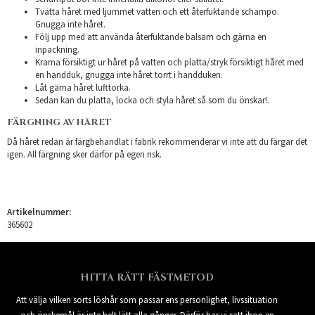
Tvätta håret med ljummet vatten och ett återfuktande schampo.
Gnugga inte håret.
Följ upp med att använda återfuktande balsam och gärna en
inpackning.
Krama försiktigt ur håret på vatten och platta/stryk försiktigt håret med
en handduk, gnugga inte håret torrt i handduken.
Låt gärna håret lufttorka.
Sedan kan du platta, locka och styla håret så som du önskar!.
FÄRGNING AV HÅRET
Då håret redan är färgbehandlat i fabrik rekommenderar vi inte att du färgar det
igen. All färgning sker därför på egen risk.
Artikelnummer:
365602
HITTA RÄTT FÄSTMETOD
Att välja vilken sorts löshår som passar ens personlighet, livssituation