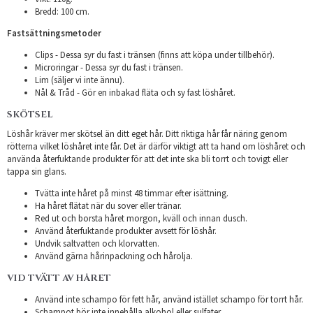
Bredd: 100 cm.
Fastsättningsmetoder
Clips - Dessa syr du fast i tränsen (finns att köpa under tillbehör).
Microringar - Dessa syr du fast i tränsen.
Lim (säljer vi inte ännu).
Nål & Tråd - Gör en inbakad fläta och sy fast löshåret.
SKÖTSEL
Löshår kräver mer skötsel än ditt eget hår. Ditt riktiga hår får näring genom
rötterna vilket löshåret inte får. Det är därför viktigt att ta hand om löshåret och
använda återfuktande produkter för att det inte ska bli torrt och tovigt eller
tappa sin glans.
Tvätta inte håret på minst 48 timmar efter isättning.
Ha håret flätat när du sover eller tränar.
Red ut och borsta håret morgon, kväll och innan dusch.
Använd återfuktande produkter avsett för löshår.
Undvik saltvatten och klorvatten.
Använd gärna hårinpackning och hårolja.
VID TVÄTT AV HÅRET
Använd inte schampo för fett hår, använd istället schampo för torrt hår.
Schampot bör inte innehålla alkohol eller sulfater.