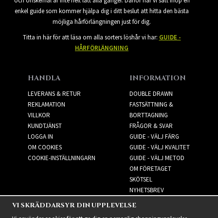
och önskemål är inte helt lätt alla gånger. Därför har vi satt ihop en
enkel guide som kommer hjälpa dig i ditt beslut att hitta den bästa
möjliga hårförlängningen just för dig.
Titta in här för att läsa om alla sorters löshår vi har:
GUIDE -
HÅRFÖRLÄNGNING
HANDLA
INFORMATION
LEVERANS & RETUR
DOUBLE DRAWN
REKLAMATION
FASTSÄTTNING &
VILLKOR
BORTTAGNING
KUNDTJÄNST
FRÅGOR & SVAR
LOGGA IN
GUIDE - VÄLJ FÄRG
OM COOKIES
GUIDE - VÄLJ KVALITET
COOKIE-INSTÄLLNINGARN
GUIDE - VÄLJ METOD
OM FÖRETAGET
SKÖTSEL
NYHETSBREV
VI SKRÄDDARSYR DIN UPPLEVELSE
NYHETSBREV