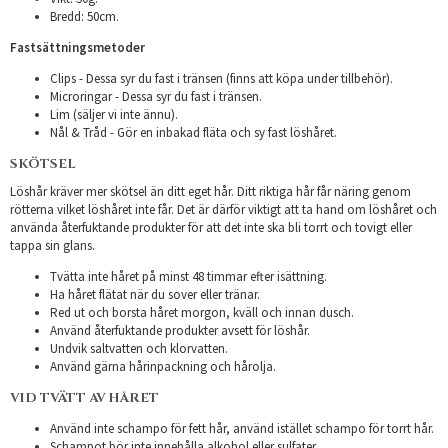
Bredd: 50cm.
Fastsättningsmetoder
Clips - Dessa syr du fast i tränsen (finns att köpa under tillbehör).
Microringar - Dessa syr du fast i tränsen.
Lim (säljer vi inte ännu).
Nål & Tråd - Gör en inbakad fläta och sy fast löshåret.
SKÖTSEL
Löshår kräver mer skötsel än ditt eget hår. Ditt riktiga hår får näring genom
rötterna vilket löshåret inte får. Det är därför viktigt att ta hand om löshåret och
använda återfuktande produkter för att det inte ska bli torrt och tovigt eller
tappa sin glans.
Tvätta inte håret på minst 48 timmar efter isättning.
Ha håret flätat när du sover eller tränar.
Red ut och borsta håret morgon, kväll och innan dusch.
Använd återfuktande produkter avsett för löshår.
Undvik saltvatten och klorvatten.
Använd gärna hårinpackning och hårolja.
VID TVÄTT AV HÅRET
Använd inte schampo för fett hår, använd istället schampo för torrt hår.
Schampot bör inte innehålla alkohol eller sulfater.