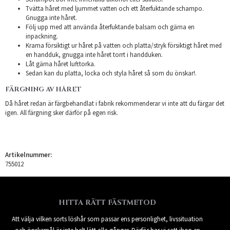
Tvätta håret med ljummet vatten och ett återfuktande schampo.
Gnugga inte håret.
Följ upp med att använda återfuktande balsam och gärna en
inpackning.
Krama försiktigt ur håret på vatten och platta/stryk försiktigt håret med
en handduk, gnugga inte håret torrt i handduken.
Låt gärna håret lufttorka.
Sedan kan du platta, locka och styla håret så som du önskar!.
FÄRGNING AV HÅRET
Då håret redan är färgbehandlat i fabrik rekommenderar vi inte att du färgar det
igen. All färgning sker därför på egen risk.
Artikelnummer:
755012
HITTA RÄTT FÄSTMETOD
Att välja vilken sorts löshår som passar ens personlighet, livssituation