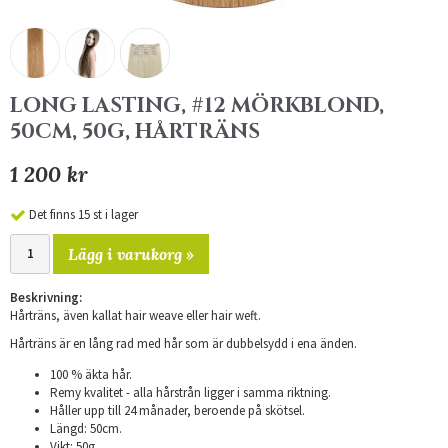
LONG LASTING, #12 MÖRKBLOND,
50CM, 50G, HÅRTRÄNS
1 200 kr
Det finns 15 st i lager
Lägg i varukorg »
Beskrivning:
Hårträns, även kallat hair weave eller hair weft.
Hårträns är en lång rad med hår som är dubbelsydd i ena änden.
100 % äkta hår.
Remy kvalitet - alla hårstrån ligger i samma riktning.
Håller upp till 24 månader, beroende på skötsel.
Längd: 50cm.
Vikt: 50g.