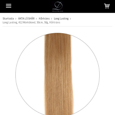
Startsida
ÄKTA LÖSHÅR
Hårträns
Long Lasting
Long Lasting, #12 Mörkblond, 50cm, 50g, Hårträns
Produkten har blivit tillagd i varukorgen