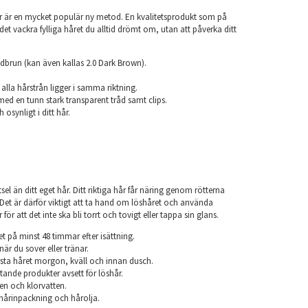
r är en mycket populär ny metod. En kvalitetsprodukt som på
det vackra fylliga håret du alltid drömt om, utan att påverka ditt
dbrun (kan även kallas 2.0 Dark Brown).
.
 alla hårstrån ligger i samma riktning.
med en tunn stark transparent tråd samt clips.
h osynligt i ditt hår.
el än ditt eget hår. Ditt riktiga hår får näring genom rötterna
r. Det är därför viktigt att ta hand om löshåret och använda
ör att det inte ska bli torrt och tovigt eller tappa sin glans.
et på minst 48 timmar efter isättning.
när du sover eller tränar.
sta håret morgon, kväll och innan dusch.
ande produkter avsett för löshår.
en och klorvatten.
årinpackning och hårolja.