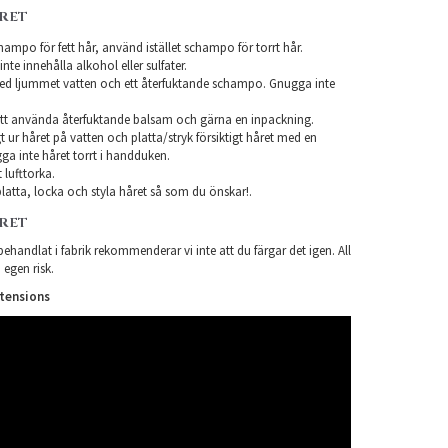
ÅRET
ampo för fett hår, använd istället schampo för torrt hår.
te innehålla alkohol eller sulfater.
ed ljummet vatten och ett återfuktande schampo. Gnugga inte
tt använda återfuktande balsam och gärna en inpackning.
t ur håret på vatten och platta/stryk försiktigt håret med en
a inte håret torrt i handduken.
 lufttorka.
latta, locka och styla håret så som du önskar!.
ÅRET
ehandlat i fabrik rekommenderar vi inte att du färgar det igen. All
 egen risk.
xtensions