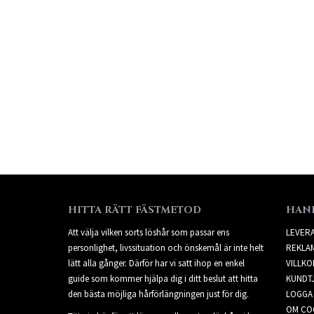
HITTA RÄTT FÄSTMETOD
HAN
Att välja vilken sorts löshår som passar ens
LEVER
personlighet, livssituation och önskemål är inte helt
REKLA
lätt alla gånger. Därför har vi satt ihop en enkel
VILLKO
guide som kommer hjälpa dig i ditt beslut att hitta
KUNDT
den bästa möjliga hårförlängningen just för dig.
LOGGA 
OM CO