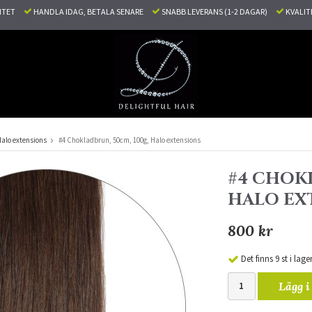
LITET
HANDLA IDAG, BETALA SENARE
SNABB LEVERANS (1-2 DAGAR)
KVALI
alo extensions
#4 Chokladbrun, 50cm, 100g, Halo extensions
#4 CHOKL
HALO EX
800 kr
Det finns 9 st i lage
Lägg i