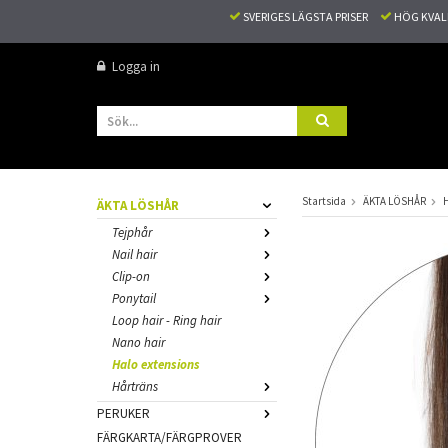
SVERIGES LÄGSTA PRISER
HÖG KVA
Logga in
Startsida
ÄKTA LÖSHÅR
H
ÄKTA LÖSHÅR
Tejphår
Nail hair
Clip-on
Ponytail
Loop hair - Ring hair
Nano hair
Halo extensions
Hårträns
PERUKER
FÄRGKARTA/FÄRGPROVER