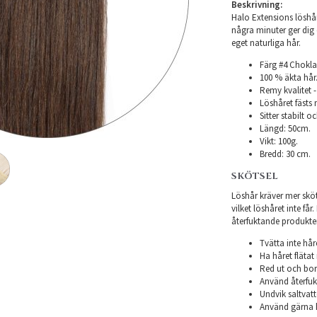
Beskrivning:
Halo Extensions löshå
några minuter ger dig 
eget naturliga hår.
Färg #4 Chokla
100 % äkta hår
Remy kvalitet -
Löshåret fästs 
Sitter stabilt oc
Längd: 50cm.
Vikt: 100g.
Bredd: 30 cm.
SKÖTSEL
Löshår kräver mer sköts
vilket löshåret inte få
återfuktande produkter f
Tvätta inte hår
Ha håret flätat 
Red ut och bor
Använd återfukt
Undvik saltvatt
Använd gärna h