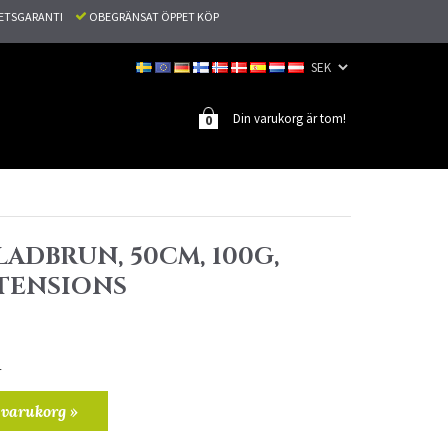
TETSGARANTI
OBEGRÄNSAT ÖPPET KÖP
Din varukorg är tom!
0
ADBRUN, 50CM, 100G,
TENSIONS
r
 varukorg »