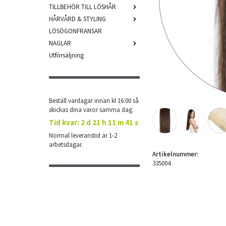
TILLBEHÖR TILL LÖSHÅR
HÅRVÅRD & STYLING
LÖSÖGONFRANSAR
NAGLAR
Utförsäljning
Beställ vardagar innan kl 16:00 så
skickas dina varor samma dag.
Tid kvar:
2 d 21 h 11 m 41 s
Normal leveranstid är 1-2
arbetsdagar.
Artikelnummer:
335004