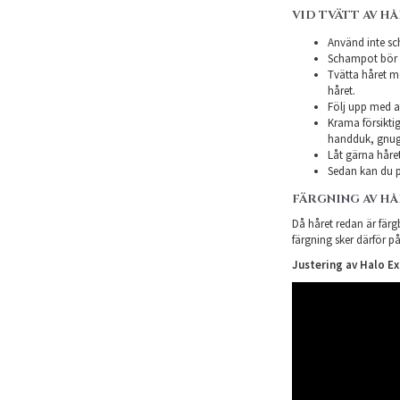
VID TVÄTT AV H
Använd inte sch
Schampot bör in
Tvätta håret m
håret.
Följ upp med a
Krama försiktig
handduk, gnugg
Låt gärna håret
Sedan kan du p
FÄRGNING AV H
Då håret redan är färgb
färgning sker därför på
Justering av Halo E