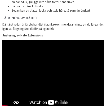
en handduk, gnugga inte håret torrt i handduken.
Låt gärna håret lufttorka.
Sedan kan du platta, locka och styla håret så som du önskar!.
FÄRGNING AV HÅRET
Då håret redan är färgbehandlat i fabrik rekommenderar vi inte att du färgar det
igen. All färgning sker därför på egen risk.
Justering av Halo Extensions