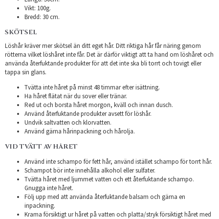
Vikt: 100g.
Bredd: 30 cm.
SKÖTSEL
Löshår kräver mer skötsel än ditt eget hår. Ditt riktiga hår får näring genom
rötterna vilket löshåret inte får. Det är därför viktigt att ta hand om löshåret och
använda återfuktande produkter för att det inte ska bli torrt och tovigt eller
tappa sin glans.
Tvätta inte håret på minst 48 timmar efter isättning.
Ha håret flätat när du sover eller tränar.
Red ut och borsta håret morgon, kväll och innan dusch.
Använd återfuktande produkter avsett för löshår.
Undvik saltvatten och klorvatten.
Använd gärna hårinpackning och hårolja.
VID TVÄTT AV HÅRET
Använd inte schampo för fett hår, använd istället schampo för torrt hår.
Schampot bör inte innehålla alkohol eller sulfater.
Tvätta håret med ljummet vatten och ett återfuktande schampo.
Gnugga inte håret.
Följ upp med att använda återfuktande balsam och gärna en
inpackning.
Krama försiktigt ur håret på vatten och platta/stryk försiktigt håret med