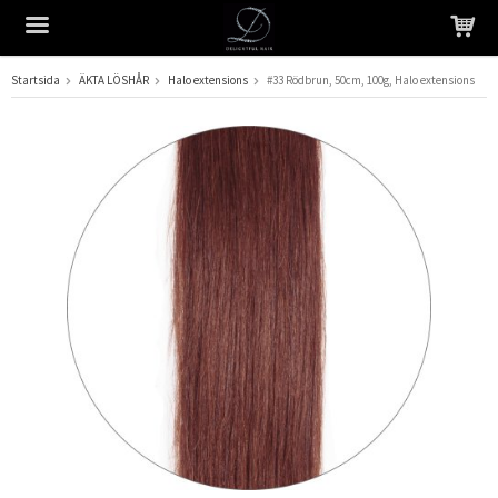
Startsida
ÄKTA LÖSHÅR
Halo extensions
#33 Rödbrun, 50cm, 100g, Halo extensions
Produkten har blivit tillagd i varukorgen