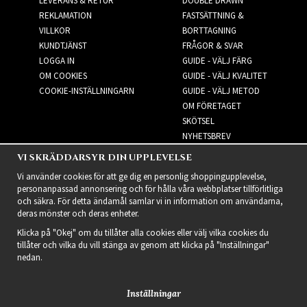
LEVERANS & RETUR
DOUBLE DRAWN
REKLAMATION
FASTSÄTTNING &
VILLKOR
BORTTAGNING
KUNDTJÄNST
FRÅGOR & SVAR
LOGGA IN
GUIDE - VÄLJ FÄRG
OM COOKIES
GUIDE - VÄLJ KVALITET
COOKIE-INSTÄLLNINGARN
GUIDE - VÄLJ METOD
OM FÖRETAGET
SKÖTSEL
NYHETSBREV
VI SKRÄDDARSYR DIN UPPLEVELSE
NYHETSBREV
Vi använder cookies för att ge dig en personlig shoppingupplevelse,
personanpassad annonsering och för hålla våra webbplatser tillförlitliga
och säkra. För detta ändamål samlar vi in information om användarna,
deras mönster och deras enheter.
Klicka på "Okej" om du tillåter alla cookies eller välj vilka cookies du
tillåter och vilka du vill stänga av genom att klicka på "Inställningar"
nedan.
Inställningar