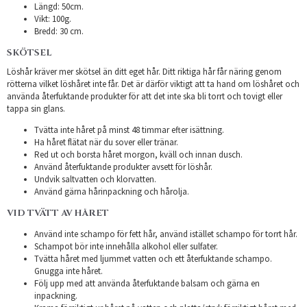
Längd: 50cm.
Vikt: 100g.
Bredd: 30 cm.
SKÖTSEL
Löshår kräver mer skötsel än ditt eget hår. Ditt riktiga hår får näring genom
rötterna vilket löshåret inte får. Det är därför viktigt att ta hand om löshåret och
använda återfuktande produkter för att det inte ska bli torrt och tovigt eller
tappa sin glans.
Tvätta inte håret på minst 48 timmar efter isättning.
Ha håret flätat när du sover eller tränar.
Red ut och borsta håret morgon, kväll och innan dusch.
Använd återfuktande produkter avsett för löshår.
Undvik saltvatten och klorvatten.
Använd gärna hårinpackning och hårolja.
VID TVÄTT AV HÅRET
Använd inte schampo för fett hår, använd istället schampo för torrt hår.
Schampot bör inte innehålla alkohol eller sulfater.
Tvätta håret med ljummet vatten och ett återfuktande schampo.
Gnugga inte håret.
Följ upp med att använda återfuktande balsam och gärna en
inpackning.