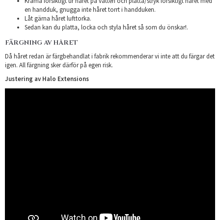
Krama försiktigt ur håret på vatten och platta/stryk försiktigt håret med
en handduk, gnugga inte håret torrt i handduken.
Låt gärna håret lufttorka.
Sedan kan du platta, locka och styla håret så som du önskar!.
FÄRGNING AV HÅRET
Då håret redan är färgbehandlat i fabrik rekommenderar vi inte att du färgar det
igen. All färgning sker därför på egen risk.
Justering av Halo Extensions