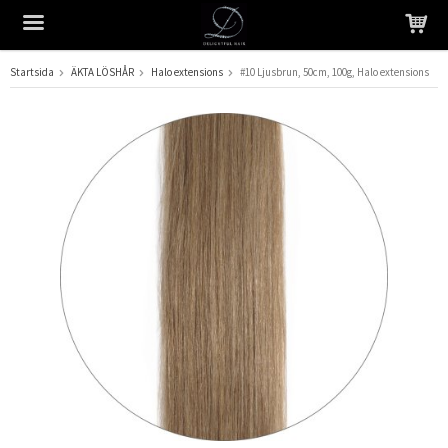
Startsida
ÄKTA LÖSHÅR
Halo extensions
#10 Ljusbrun, 50cm, 100g, Halo extensions
Produkten har blivit tillagd i varukorgen