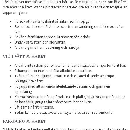
Löshår kräver mer skötsel än ditt eget hår. Det är viktigt att ta hand om löshåret
och använda återfuktande produkter för att det inte ska bli torrt och tovigt eller
tappa sin glans.
Försök att tvätta löshåret så sällan som möjligt.
Red ut och borsta håret före och efter användning samt före och efter
tvätt.
Använd återfuktande produkter avsett för löshår.
Undvik saltvatten och klorvatten.
Använd gärna hårinpackning och hårolja.
VID TVÄTT AV HÅRET
Använd inte schampo för fett hår, använd istället schampo för torrt hår.
Schampot bör inte innehålla alkohol eller sulfater.
Tvätta håret med ljummet vatten och ett återfuktande schampo.
Gnugga inte håret.
Följ upp med att använda återfuktande balsam och gärna en
inpackning.
Krama försiktigt ur håret på vatten och platta/stryk försiktigt håret med
en handduk, gnugga inte håret torrt i handduken.
Låt gärna håret lufttorka.
Sedan kan du platta, locka och styla håret så som du önskar! .
FÄRGNING AV HÅRET
Då håret redan är färgbehandlat i fabrik rekommenderar vi inte att du färgar det