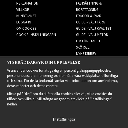
REKLAMATION
FASTSÄTTNING &
VILLKOR
BORTTAGNING
KUNDTJÄNST
FRÅGOR & SVAR
LOGGA IN
GUIDE - VÄLJ FÄRG
OM COOKIES
GUIDE - VÄLJ KVALITET
COOKIE-INSTÄLLNINGARN
GUIDE - VÄLJ METOD
OM FÖRETAGET
SKÖTSEL
NYHETSBREV
VI SKRÄDDARSYR DIN UPPLEVELSE
NYHETSBREV
Vi använder cookies för att ge dig en personlig shoppingupplevelse,
personanpassad annonsering och för hålla våra webbplatser tillförlitliga
och säkra. För detta ändamål samlar vi in information om användarna,
deras mönster och deras enheter.
Klicka på "Okej" om du tillåter alla cookies eller välj vilka cookies du
tillåter och vilka du vill stänga av genom att klicka på "Inställningar"
nedan.
Inställningar