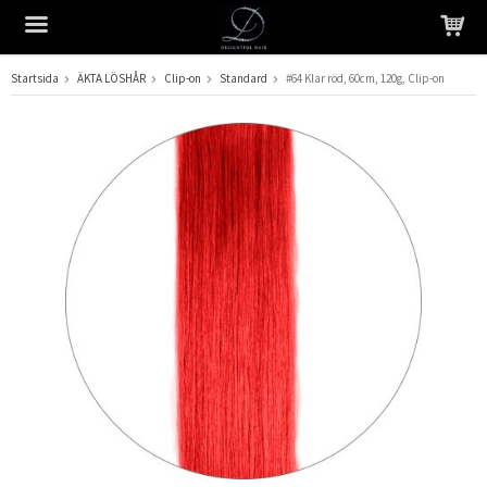
Startsida
ÄKTA LÖSHÅR
Clip-on
Standard
#64 Klar röd, 60cm, 120g, Clip-on
Produkten har blivit tillagd i varukorgen