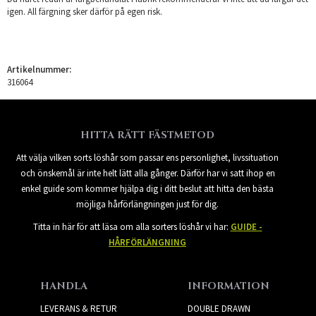
igen. All färgning sker därför på egen risk.
Artikelnummer:
316064
HITTA RÄTT FÄSTMETOD
Att välja vilken sorts löshår som passar ens personlighet, livssituation
och önskemål är inte helt lätt alla gånger. Därför har vi satt ihop en
enkel guide som kommer hjälpa dig i ditt beslut att hitta den bästa
möjliga hårförlängningen just för dig.
Titta in här för att läsa om alla sorters löshår vi har:
GUIDE -
HÅRFÖRLÄNGNING
HANDLA
INFORMATION
LEVERANS & RETUR
DOUBLE DRAWN