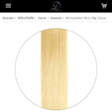
Startsida
ÄKTA LÖSHÅR
Clip-on
Standard
#613 Ljusblond, 70cm, 130g, Clip-on
Produkten har blivit tillagd i varukorgen