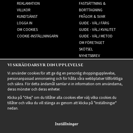
REKLAMATION
FASTSÄTTNING &
VILLKOR
BORTTAGNING
KUNDTJÄNST
FRÅGOR & SVAR
LOGGA IN
GUIDE - VÄLJ FÄRG
OM COOKIES
GUIDE - VÄLJ KVALITET
COOKIE-INSTÄLLNINGARN
GUIDE - VÄLJ METOD
OM FÖRETAGET
SKÖTSEL
NYHETSBREV
VI SKRÄDDARSYR DIN UPPLEVELSE
NYHETSBREV
Vi använder cookies för att ge dig en personlig shoppingupplevelse,
personanpassad annonsering och för hålla våra webbplatser tillförlitliga
och säkra. För detta ändamål samlar vi in information om användarna,
deras mönster och deras enheter.
Klicka på "Okej" om du tillåter alla cookies eller välj vilka cookies du
tillåter och vilka du vill stänga av genom att klicka på "Inställningar"
nedan.
Inställningar