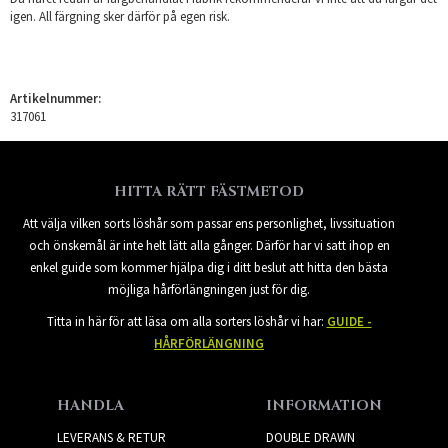
igen. All färgning sker därför på egen risk.
Artikelnummer:
317061
HITTA RÄTT FÄSTMETOD
Att välja vilken sorts löshår som passar ens personlighet, livssituation
och önskemål är inte helt lätt alla gånger. Därför har vi satt ihop en
enkel guide som kommer hjälpa dig i ditt beslut att hitta den bästa
möjliga hårförlängningen just för dig.
Titta in här för att läsa om alla sorters löshår vi har:
GUIDE -
HÅRFÖRLÄNGNING
HANDLA
INFORMATION
LEVERANS & RETUR
DOUBLE DRAWN