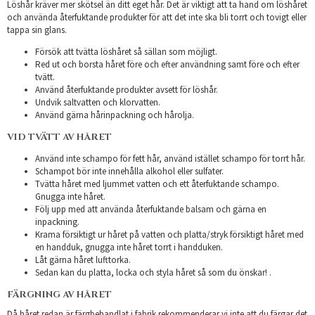
Löshår kräver mer skötsel än ditt eget hår. Det är viktigt att ta hand om löshåret
och använda återfuktande produkter för att det inte ska bli torrt och tovigt eller
tappa sin glans.
Försök att tvätta löshåret så sällan som möjligt.
Red ut och borsta håret före och efter användning samt före och efter
tvätt.
Använd återfuktande produkter avsett för löshår.
Undvik saltvatten och klorvatten.
Använd gärna hårinpackning och hårolja.
VID TVÄTT AV HÅRET
Använd inte schampo för fett hår, använd istället schampo för torrt hår.
Schampot bör inte innehålla alkohol eller sulfater.
Tvätta håret med ljummet vatten och ett återfuktande schampo.
Gnugga inte håret.
Följ upp med att använda återfuktande balsam och gärna en
inpackning.
Krama försiktigt ur håret på vatten och platta/stryk försiktigt håret med
en handduk, gnugga inte håret torrt i handduken.
Låt gärna håret lufttorka.
Sedan kan du platta, locka och styla håret så som du önskar! .
FÄRGNING AV HÅRET
Då håret redan är färgbehandlat i fabrik rekommenderar vi inte att du färgar det