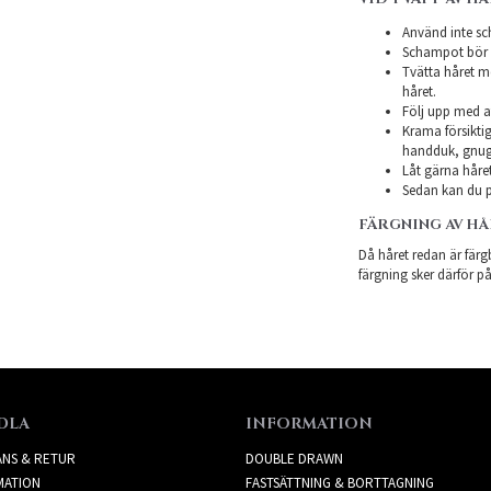
Använd inte sch
Schampot bör in
Tvätta håret m
håret.
Följ upp med a
Krama försiktig
handduk, gnugg
Låt gärna håret
Sedan kan du pl
FÄRGNING AV H
Då håret redan är färgb
färgning sker därför på
DLA
INFORMATION
ANS & RETUR
DOUBLE DRAWN
MATION
FASTSÄTTNING & BORTTAGNING