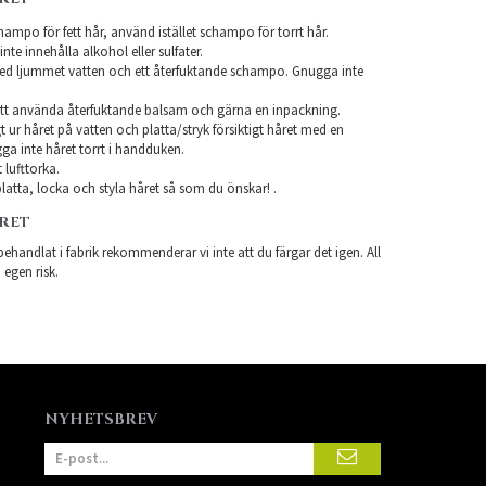
ampo för fett hår, använd istället schampo för torrt hår.
te innehålla alkohol eller sulfater.
ed ljummet vatten och ett återfuktande schampo. Gnugga inte
tt använda återfuktande balsam och gärna en inpackning.
t ur håret på vatten och platta/stryk försiktigt håret med en
a inte håret torrt i handduken.
 lufttorka.
atta, locka och styla håret så som du önskar! .
ÅRET
ehandlat i fabrik rekommenderar vi inte att du färgar det igen. All
 egen risk.
NYHETSBREV