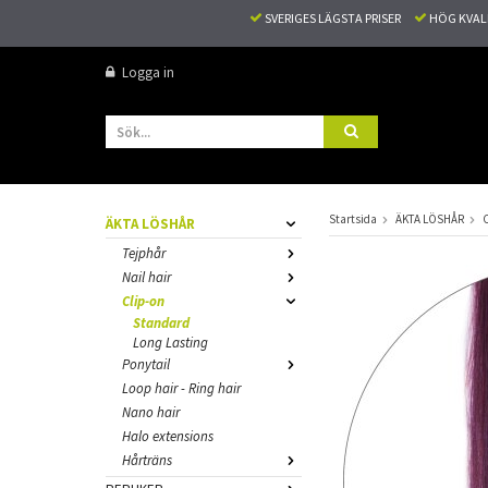
SVERIGES LÄGSTA PRISER
HÖG KVA
Logga in
Startsida
ÄKTA LÖSHÅR
C
ÄKTA LÖSHÅR
Tejphår
Nail hair
Clip-on
Standard
Long Lasting
Ponytail
Loop hair - Ring hair
Nano hair
Halo extensions
Hårträns