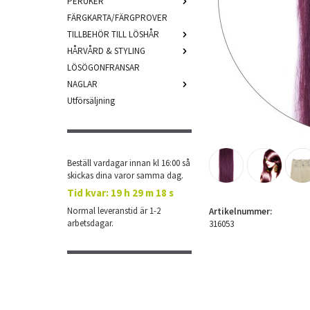
PERUKER
FÄRGKARTA/FÄRGPROVER
TILLBEHÖR TILL LÖSHÅR
HÅRVÅRD & STYLING
LÖSÖGONFRANSAR
NAGLAR
Utförsäljning
Beställ vardagar innan kl 16:00 så
skickas dina varor samma dag.
Tid kvar:
19 h 29 m 17 s
Normal leveranstid är 1-2
Artikelnummer:
arbetsdagar.
316053