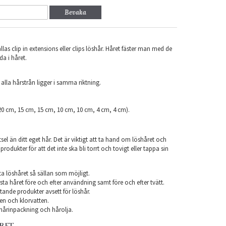
Bevaka
las clip in extensions eller clips löshår. Håret fäster man med de
da i håret.
.
 alla hårstrån ligger i samma riktning.
(20 cm, 15 cm, 15 cm, 10 cm, 10 cm, 4 cm, 4 cm).
el än ditt eget hår. Det är viktigt att ta hand om löshåret och
odukter för att det inte ska bli torrt och tovigt eller tappa sin
ta löshåret så sällan som möjligt.
ta håret före och efter användning samt före och efter tvätt.
ande produkter avsett för löshår.
en och klorvatten.
årinpackning och hårolja.
ÅRET