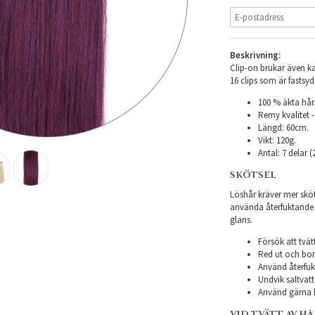
Beskrivning:
Clip-on brukar även kal
16 clips som är fastsyd
100 % äkta hår
Remy kvalitet -
Längd: 60cm.
Vikt: 120g.
Antal: 7 delar 
SKÖTSEL
Löshår kräver mer sköts
använda återfuktande pr
glans.
Försök att tvät
Red ut och bors
Använd återfukt
Undvik saltvatt
Använd gärna h
VID TVÄTT AV H