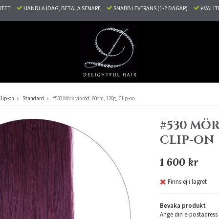
LITET
HANDLA IDAG, BETALA SENARE
SNABB LEVERANS (1-2 DAGAR)
KVALI
lip-on
Standard
#530 Mörk vinröd, 60cm, 120g, Clip-on
#530 MÖR
CLIP-ON
1 600 kr
Finns ej i lagret
Bevaka produkt
Ange din e-postadress 