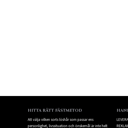
HITTA RÄTT FÄSTMETOD
HAN
Att välja vilken sorts löshår som passar ens
LEVER
personlighet, livssituation och önskemål är inte helt
REKLA