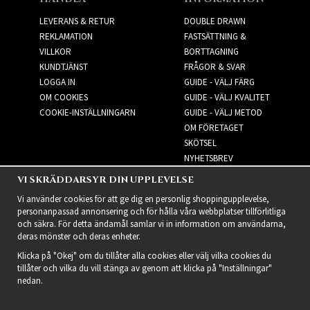
LEVERANS & RETUR
DOUBLE DRAWN
REKLAMATION
FASTSÄTTNING &
VILLKOR
BORTTAGNING
KUNDTJÄNST
FRÅGOR & SVAR
LOGGA IN
GUIDE - VÄLJ FÄRG
OM COOKIES
GUIDE - VÄLJ KVALITET
COOKIE-INSTÄLLNINGARN
GUIDE - VÄLJ METOD
OM FÖRETAGET
SKÖTSEL
NYHETSBREV
VI SKRÄDDARSYR DIN UPPLEVELSE
NYHETSBREV
Vi använder cookies för att ge dig en personlig shoppingupplevelse,
personanpassad annonsering och för hålla våra webbplatser tillförlitliga
och säkra. För detta ändamål samlar vi in information om användarna,
deras mönster och deras enheter.
Klicka på "Okej" om du tillåter alla cookies eller välj vilka cookies du
tillåter och vilka du vill stänga av genom att klicka på "Inställningar"
nedan.