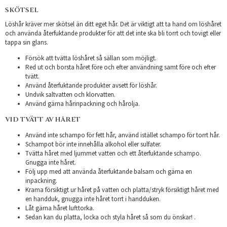
SKÖTSEL
Löshår kräver mer skötsel än ditt eget hår. Det är viktigt att ta hand om löshåret
och använda återfuktande produkter för att det inte ska bli torrt och tovigt eller
tappa sin glans.
Försök att tvätta löshåret så sällan som möjligt.
Red ut och borsta håret före och efter användning samt före och efter
tvätt.
Använd återfuktande produkter avsett för löshår.
Undvik saltvatten och klorvatten.
Använd gärna hårinpackning och hårolja.
VID TVÄTT AV HÅRET
Använd inte schampo för fett hår, använd istället schampo för torrt hår.
Schampot bör inte innehålla alkohol eller sulfater.
Tvätta håret med ljummet vatten och ett återfuktande schampo.
Gnugga inte håret.
Följ upp med att använda återfuktande balsam och gärna en
inpackning.
Krama försiktigt ur håret på vatten och platta/stryk försiktigt håret med
en handduk, gnugga inte håret torrt i handduken.
Låt gärna håret lufttorka.
Sedan kan du platta, locka och styla håret så som du önskar! .