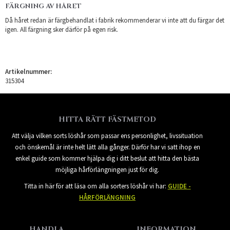
FÄRGNING AV HÅRET
Då håret redan är färgbehandlat i fabrik rekommenderar vi inte att du färgar det
igen. All färgning sker därför på egen risk.
Artikelnummer:
315304
HITTA RÄTT FÄSTMETOD
Att välja vilken sorts löshår som passar ens personlighet, livssituation
och önskemål är inte helt lätt alla gånger. Därför har vi satt ihop en
enkel guide som kommer hjälpa dig i ditt beslut att hitta den bästa
möjliga hårförlängningen just för dig.
Titta in här för att läsa om alla sorters löshår vi har:
GUIDE -
HÅRFÖRLÄNGNING
HANDLA
INFORMATION