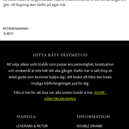
igen. All färgning sker därför på egen risk.
Artikelnummer:
314033
HITTA RÄTT FÄSTMETOD
Att välja vilken sorts löshår som passar ens personlighet, livssituation
och önskemål är inte helt lätt alla gånger. Därför har vi satt ihop en
enkel guide som kommer hjälpa dig i ditt beslut att hitta den bästa
möjliga hårförlängningen just för dig.
Titta in här för att läsa om alla sorters löshår vi har:
GUIDE -
HÅRFÖRLÄNGNING
HANDLA
INFORMATION
LEVERANS & RETUR
DOUBLE DRAWN