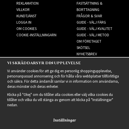
REKLAMATION
FASTSÄTTNING &
VILLKOR
BORTTAGNING
KUNDTJÄNST
FRÅGOR & SVAR
LOGGA IN
GUIDE - VÄLJ FÄRG
OM COOKIES
GUIDE - VÄLJ KVALITET
COOKIE-INSTÄLLNINGARN
GUIDE - VÄLJ METOD
OM FÖRETAGET
SKÖTSEL
NYHETSBREV
VI SKRÄDDARSYR DIN UPPLEVELSE
NYHETSBREV
Vi använder cookies för att ge dig en personlig shoppingupplevelse,
personanpassad annonsering och för hålla våra webbplatser tillförlitliga
och säkra. För detta ändamål samlar vi in information om användarna,
deras mönster och deras enheter.
Klicka på "Okej" om du tillåter alla cookies eller välj vilka cookies du
tillåter och vilka du vill stänga av genom att klicka på "Inställningar"
nedan.
Inställningar