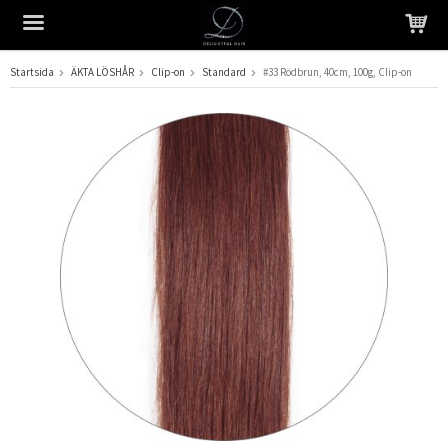
Startsida
ÄKTA LÖSHÅR
Clip-on
Standard
#33 Rödbrun, 40cm, 100g, Clip-on
Produkten har blivit tillagd i varukorgen