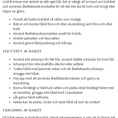
Löshår kräver mer skötsel än ditt eget hår. Det är viktigt att ta hand om löshåret
och använda återfuktande produkter för att det inte ska bli torrt och tovigt eller
tappa sin glans.
Försök att tvätta löshåret så sällan som möjligt.
Red ut och borsta håret före och efter användning samt före och efter
tvätt.
Använd återfuktande produkter avsett för löshår.
Undvik saltvatten och klorvatten.
Använd gärna hårinpackning och hårolja.
VID TVÄTT AV HÅRET
Använd inte schampo för fett hår, använd istället schampo för torrt hår.
Schampot bör inte innehålla alkohol eller sulfater.
Tvätta håret med ljummet vatten och ett återfuktande schampo.
Gnugga inte håret.
Följ upp med att använda återfuktande balsam och gärna en
inpackning.
Krama försiktigt ur håret på vatten och platta/stryk försiktigt håret med
en handduk, gnugga inte håret torrt i handduken.
Låt gärna håret lufttorka.
Sedan kan du platta, locka och styla håret så som du önskar! .
FÄRGNING AV HÅRET
Då håret redan är färgbehandlat i fabrik rekommenderar vi inte att du färgar det