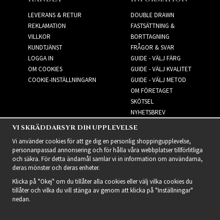
LEVERANS & RETUR
DOUBLE DRAWN
REKLAMATION
FASTSÄTTNING &
VILLKOR
BORTTAGNING
KUNDTJÄNST
FRÅGOR & SVAR
LOGGA IN
GUIDE - VÄLJ FÄRG
OM COOKIES
GUIDE - VÄLJ KVALITET
COOKIE-INSTÄLLNINGARN
GUIDE - VÄLJ METOD
OM FÖRETAGET
SKÖTSEL
NYHETSBREV
VI SKRÄDDARSYR DIN UPPLEVELSE
NYHETSBREV
Vi använder cookies för att ge dig en personlig shoppingupplevelse,
personanpassad annonsering och för hålla våra webbplatser tillförlitliga
och säkra. För detta ändamål samlar vi in information om användarna,
deras mönster och deras enheter.
Klicka på "Okej" om du tillåter alla cookies eller välj vilka cookies du
tillåter och vilka du vill stänga av genom att klicka på "Inställningar"
nedan.