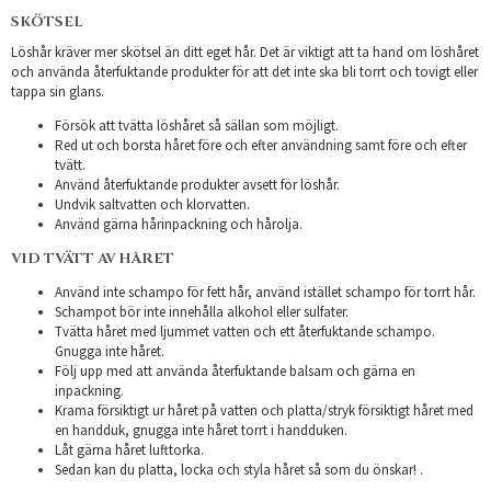
SKÖTSEL
Löshår kräver mer skötsel än ditt eget hår. Det är viktigt att ta hand om löshåret
och använda återfuktande produkter för att det inte ska bli torrt och tovigt eller
tappa sin glans.
Försök att tvätta löshåret så sällan som möjligt.
Red ut och borsta håret före och efter användning samt före och efter
tvätt.
Använd återfuktande produkter avsett för löshår.
Undvik saltvatten och klorvatten.
Använd gärna hårinpackning och hårolja.
VID TVÄTT AV HÅRET
Använd inte schampo för fett hår, använd istället schampo för torrt hår.
Schampot bör inte innehålla alkohol eller sulfater.
Tvätta håret med ljummet vatten och ett återfuktande schampo.
Gnugga inte håret.
Följ upp med att använda återfuktande balsam och gärna en
inpackning.
Krama försiktigt ur håret på vatten och platta/stryk försiktigt håret med
en handduk, gnugga inte håret torrt i handduken.
Låt gärna håret lufttorka.
Sedan kan du platta, locka och styla håret så som du önskar! .