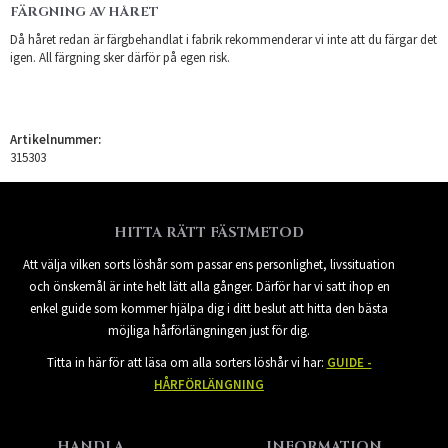
FÄRGNING AV HÅRET
Då håret redan är färgbehandlat i fabrik rekommenderar vi inte att du färgar det
igen. All färgning sker därför på egen risk.
Artikelnummer:
315303
HITTA RÄTT FÄSTMETOD
Att välja vilken sorts löshår som passar ens personlighet, livssituation
och önskemål är inte helt lätt alla gånger. Därför har vi satt ihop en
enkel guide som kommer hjälpa dig i ditt beslut att hitta den bästa
möjliga hårförlängningen just för dig.
Titta in här för att läsa om alla sorters löshår vi har:
GUIDE -
HÅRFÖRLÄNGNING
HANDLA
INFORMATION