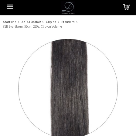
Startsida
ÄKTA LÖSHÅR
Clip-on
Standard
#1B Svartbrun, 55cm, 220g, Clip-on Volume
Produkten har blivit tillagd i varukorgen