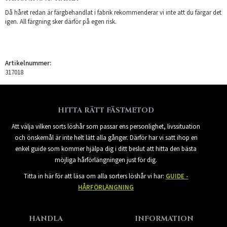
Då håret redan är färgbehandlat i fabrik rekommenderar vi inte att du färgar det
igen. All färgning sker därför på egen risk.
Artikelnummer:
317018
HITTA RÄTT FÄSTMETOD
Att välja vilken sorts löshår som passar ens personlighet, livssituation
och önskemål är inte helt lätt alla gånger. Därför har vi satt ihop en
enkel guide som kommer hjälpa dig i ditt beslut att hitta den bästa
möjliga hårförlängningen just för dig.
Titta in här för att läsa om alla sorters löshår vi har:
GUIDE -
HÅRFÖRLÄNGNING
HANDLA
INFORMATION