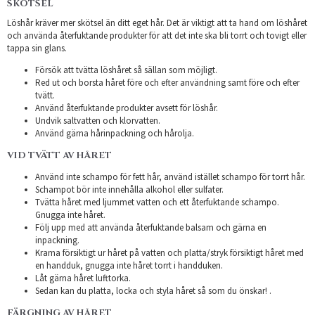
SKÖTSEL
Löshår kräver mer skötsel än ditt eget hår. Det är viktigt att ta hand om löshåret
och använda återfuktande produkter för att det inte ska bli torrt och tovigt eller
tappa sin glans.
Försök att tvätta löshåret så sällan som möjligt.
Red ut och borsta håret före och efter användning samt före och efter
tvätt.
Använd återfuktande produkter avsett för löshår.
Undvik saltvatten och klorvatten.
Använd gärna hårinpackning och hårolja.
VID TVÄTT AV HÅRET
Använd inte schampo för fett hår, använd istället schampo för torrt hår.
Schampot bör inte innehålla alkohol eller sulfater.
Tvätta håret med ljummet vatten och ett återfuktande schampo.
Gnugga inte håret.
Följ upp med att använda återfuktande balsam och gärna en
inpackning.
Krama försiktigt ur håret på vatten och platta/stryk försiktigt håret med
en handduk, gnugga inte håret torrt i handduken.
Låt gärna håret lufttorka.
Sedan kan du platta, locka och styla håret så som du önskar! .
FÄRGNING AV HÅRET