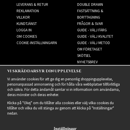
LEVERANS & RETUR
DOUBLE DRAWN
REKLAMATION
FASTSÄTTNING &
VILLKOR
BORTTAGNING
KUNDTJÄNST
FRÅGOR & SVAR
LOGGA IN
GUIDE - VÄLJ FÄRG
OM COOKIES
GUIDE - VÄLJ KVALITET
COOKIE-INSTÄLLNINGARN
GUIDE - VÄLJ METOD
OM FÖRETAGET
SKÖTSEL
NYHETSBREV
VI SKRÄDDARSYR DIN UPPLEVELSE
NYHETSBREV
Vi använder cookies för att ge dig en personlig shoppingupplevelse,
personanpassad annonsering och för hålla våra webbplatser tillförlitliga
och säkra. För detta ändamål samlar vi in information om användarna,
deras mönster och deras enheter.
Klicka på "Okej" om du tillåter alla cookies eller välj vilka cookies du
tillåter och vilka du vill stänga av genom att klicka på "Inställningar"
nedan.
Inställningar