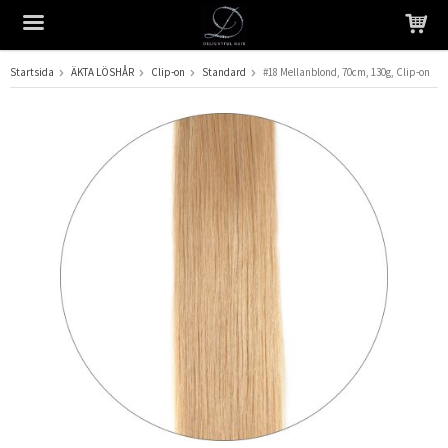
Startsida
ÄKTA LÖSHÅR
Clip-on
Standard
#18 Mellanblond, 70cm, 130g, Clip-on
Produkten har blivit tillagd i varukorgen