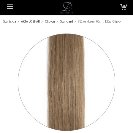
Startsida
ÄKTA LÖSHÅR
Clip-on
Standard
#11 Askbrun, 60cm, 120g, Clip-on
Produkten har blivit tillagd i varukorgen