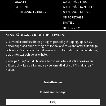
LOGGA IN
GUIDE - VÄLJ FÄRG
OM COOKIES
GUIDE - VÄLJ KVALITET
COOKIE-INSTÄLLNINGARN
GUIDE - VÄLJ METOD
OM FÖRETAGET
SKÖTSEL
NYHETSBREV
VI SKRÄDDARSYR DIN UPPLEVELSE
NYHETSBREV
Vi använder cookies för att ge dig en personlig shoppingupplevelse,
personanpassad annonsering och för hålla våra webbplatser tillförlitliga
och säkra. För detta ändamål samlar vi in information om användarna,
deras mönster och deras enheter.
Klicka på "Okej" om du tillåter alla cookies eller välj vilka cookies du
tillåter och vilka du vill stänga av genom att klicka på "Inställningar"
nedan.
Inställningar
Endast nödvändiga
2021 Delightful Hair
Okej