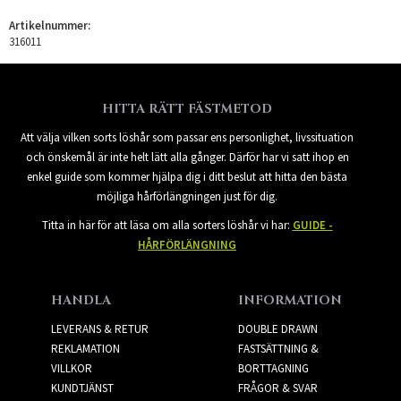
Artikelnummer:
316011
HITTA RÄTT FÄSTMETOD
Att välja vilken sorts löshår som passar ens personlighet, livssituation
och önskemål är inte helt lätt alla gånger. Därför har vi satt ihop en
enkel guide som kommer hjälpa dig i ditt beslut att hitta den bästa
möjliga hårförlängningen just för dig.
Titta in här för att läsa om alla sorters löshår vi har:
GUIDE -
HÅRFÖRLÄNGNING
HANDLA
INFORMATION
LEVERANS & RETUR
DOUBLE DRAWN
REKLAMATION
FASTSÄTTNING &
VILLKOR
BORTTAGNING
KUNDTJÄNST
FRÅGOR & SVAR