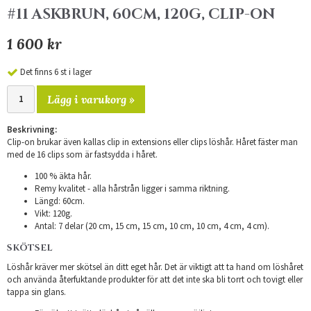
#11 ASKBRUN, 60CM, 120G, CLIP-ON
1 600 kr
Det finns 6 st i lager
Lägg i varukorg »
Beskrivning:
Clip-on brukar även kallas clip in extensions eller clips löshår. Håret fäster man
med de 16 clips som är fastsydda i håret.
100 % äkta hår.
Remy kvalitet - alla hårstrån ligger i samma riktning.
Längd: 60cm.
Vikt: 120g.
Antal: 7 delar (20 cm, 15 cm, 15 cm, 10 cm, 10 cm, 4 cm, 4 cm).
SKÖTSEL
Löshår kräver mer skötsel än ditt eget hår. Det är viktigt att ta hand om löshåret
och använda återfuktande produkter för att det inte ska bli torrt och tovigt eller
tappa sin glans.