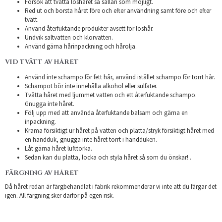
Försök att tvätta löshåret så sällan som möjligt.
Red ut och borsta håret före och efter användning samt före och efter
tvätt.
Använd återfuktande produkter avsett för löshår.
Undvik saltvatten och klorvatten.
Använd gärna hårinpackning och hårolja.
VID TVÄTT AV HÅRET
Använd inte schampo för fett hår, använd istället schampo för torrt hår.
Schampot bör inte innehålla alkohol eller sulfater.
Tvätta håret med ljummet vatten och ett återfuktande schampo.
Gnugga inte håret.
Följ upp med att använda återfuktande balsam och gärna en
inpackning.
Krama försiktigt ur håret på vatten och platta/stryk försiktigt håret med
en handduk, gnugga inte håret torrt i handduken.
Låt gärna håret lufttorka.
Sedan kan du platta, locka och styla håret så som du önskar! .
FÄRGNING AV HÅRET
Då håret redan är färgbehandlat i fabrik rekommenderar vi inte att du färgar det
igen. All färgning sker därför på egen risk.