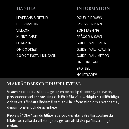
HANDLA
INFORMATION
LEVERANS & RETUR
DOUBLE DRAWN
REKLAMATION
FASTSÄTTNING &
VILLKOR
BORTTAGNING
KUNDTJÄNST
FRÅGOR & SVAR
LOGGA IN
GUIDE - VÄLJ FÄRG
OM COOKIES
GUIDE - VÄLJ KVALITET
COOKIE-INSTÄLLNINGARN
GUIDE - VÄLJ METOD
OM FÖRETAGET
SKÖTSEL
NYHETSBREV
VI SKRÄDDARSYR DIN UPPLEVELSE
NYHETSBREV
Vi använder cookies för att ge dig en personlig shoppingupplevelse,
personanpassad annonsering och för hålla våra webbplatser tillförlitliga
och säkra. För detta ändamål samlar vi in information om användarna,
deras mönster och deras enheter.
Klicka på "Okej" om du tillåter alla cookies eller välj vilka cookies du
tillåter och vilka du vill stänga av genom att klicka på "Inställningar"
nedan.