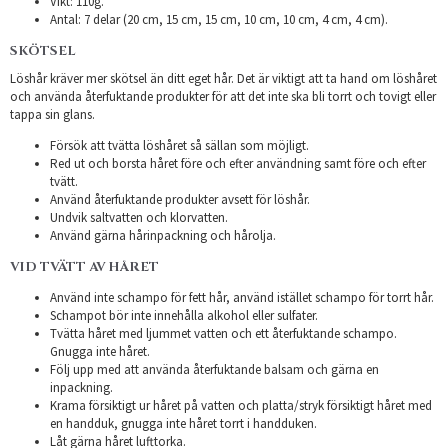
Vikt: 110g.
Antal: 7 delar (20 cm, 15 cm, 15 cm, 10 cm, 10 cm, 4 cm, 4 cm).
SKÖTSEL
Löshår kräver mer skötsel än ditt eget hår. Det är viktigt att ta hand om löshåret
och använda återfuktande produkter för att det inte ska bli torrt och tovigt eller
tappa sin glans.
Försök att tvätta löshåret så sällan som möjligt.
Red ut och borsta håret före och efter användning samt före och efter
tvätt.
Använd återfuktande produkter avsett för löshår.
Undvik saltvatten och klorvatten.
Använd gärna hårinpackning och hårolja.
VID TVÄTT AV HÅRET
Använd inte schampo för fett hår, använd istället schampo för torrt hår.
Schampot bör inte innehålla alkohol eller sulfater.
Tvätta håret med ljummet vatten och ett återfuktande schampo.
Gnugga inte håret.
Följ upp med att använda återfuktande balsam och gärna en
inpackning.
Krama försiktigt ur håret på vatten och platta/stryk försiktigt håret med
en handduk, gnugga inte håret torrt i handduken.
Låt gärna håret lufttorka.