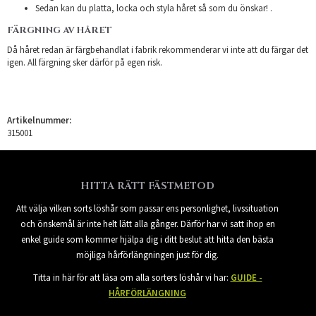
Sedan kan du platta, locka och styla håret så som du önskar! .
FÄRGNING AV HÅRET
Då håret redan är färgbehandlat i fabrik rekommenderar vi inte att du färgar det
igen. All färgning sker därför på egen risk.
Artikelnummer:
315001
HITTA RÄTT FÄSTMETOD
Att välja vilken sorts löshår som passar ens personlighet, livssituation
och önskemål är inte helt lätt alla gånger. Därför har vi satt ihop en
enkel guide som kommer hjälpa dig i ditt beslut att hitta den bästa
möjliga hårförlängningen just för dig.
Titta in här för att läsa om alla sorters löshår vi har:
GUIDE -
HÅRFÖRLÄNGNING