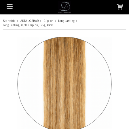
Startsida
ÄKTA LÖSHÅR
Clip-on
Long Lasting
Long Lasting, #8/18 Clip-on, 125g, 40cm
Produkten har blivit tillagd i varukorgen