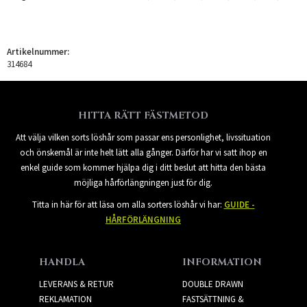
Artikelnummer:
314684
HITTA RÄTT FÄSTMETOD
Att välja vilken sorts löshår som passar ens personlighet, livssituation
och önskemål är inte helt lätt alla gånger. Därför har vi satt ihop en
enkel guide som kommer hjälpa dig i ditt beslut att hitta den bästa
möjliga hårförlängningen just för dig.
Titta in här för att läsa om alla sorters löshår vi har:
GUIDE -
HÅRFÖRLÄNGNING
HANDLA
INFORMATION
LEVERANS & RETUR
DOUBLE DRAWN
REKLAMATION
FASTSÄTTNING &