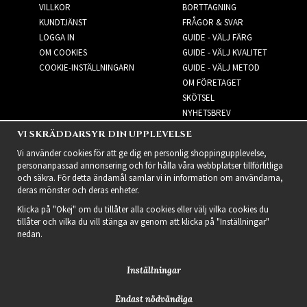
VILLKOR
BORTTAGNING
KUNDTJÄNST
FRÅGOR & SVAR
LOGGA IN
GUIDE - VÄLJ FÄRG
OM COOKIES
GUIDE - VÄLJ KVALITET
COOKIE-INSTÄLLNINGARN
GUIDE - VÄLJ METOD
OM FÖRETAGET
SKÖTSEL
NYHETSBREV
VI SKRÄDDARSYR DIN UPPLEVELSE
NYHETSBREV
Vi använder cookies för att ge dig en personlig shoppingupplevelse,
personanpassad annonsering och för hålla våra webbplatser tillförlitliga
och säkra. För detta ändamål samlar vi in information om användarna,
deras mönster och deras enheter.
Klicka på "Okej" om du tillåter alla cookies eller välj vilka cookies du
tillåter och vilka du vill stänga av genom att klicka på "Inställningar"
nedan.
Inställningar
Endast nödvändiga
2021 Delightful Hair