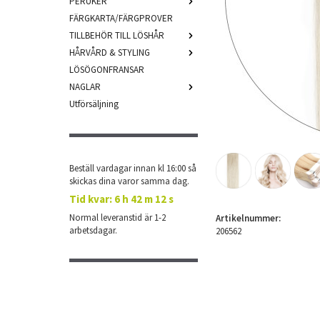
PERUKER
FÄRGKARTA/FÄRGPROVER
TILLBEHÖR TILL LÖSHÅR
HÅRVÅRD & STYLING
LÖSÖGONFRANSAR
NAGLAR
Utförsäljning
Beställ vardagar innan kl 16:00 så
skickas dina varor samma dag.
Tid kvar:
6 h 42 m 11 s
Normal leveranstid är 1-2
Artikelnummer:
arbetsdagar.
206562