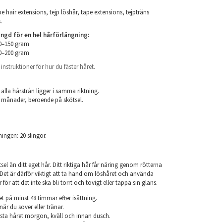
e hair extensions, tejp löshår, tape extensions, tejpträns
.
d för en hel hårförlängning:
00–150 gram
50–200 gram
nstruktioner för hur du fäster håret.
.
 alla hårstrån ligger i samma riktning.
 6 månader, beroende på skötsel.
ningen: 20 slingor.
el än ditt eget hår. Ditt riktiga hår får näring genom rötterna
r. Det är därför viktigt att ta hand om löshåret och använda
ör att det inte ska bli torrt och tovigt eller tappa sin glans.
et på minst 48 timmar efter isättning.
när du sover eller tränar.
sta håret morgon, kväll och innan dusch.