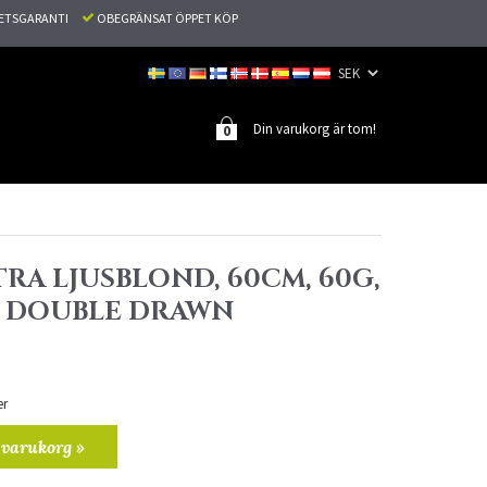
TETSGARANTI
OBEGRÄNSAT ÖPPET KÖP
Din varukorg är tom!
0
TRA LJUSBLOND, 60CM, 60G,
, DOUBLE DRAWN
er
 varukorg »