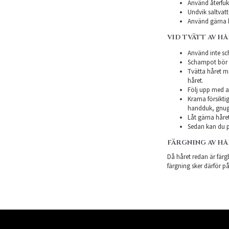
Använd återfukt
Undvik saltvatt
Använd gärna h
VID TVÄTT AV H
Använd inte sch
Schampot bör in
Tvätta håret m
håret.
Följ upp med a
Krama försiktig
handduk, gnugg
Låt gärna håret
Sedan kan du p
FÄRGNING AV H
Då håret redan är färgb
färgning sker därför på