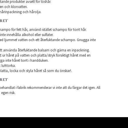
ande produkter avsett för löshår.
en och klorvatten.
årinpackning och hårolja.
ÅRET
ampo för fett hår, använd istället schampo för torrt hår.
te innehålla alkohol eller sulfater.
ed ljummet vatten och ett återfuktande schampo. Gnugga inte
tt använda återfuktande balsam och gärna en inpackning.
t ur håret på vatten och platta/stryk försiktigt håret med en
a inte håret torrt i handduken.
 lufttorka.
latta, locka och styla håret så som du önskar!.
ÅRET
ehandlat i fabrik rekommenderar vi inte att du färgar det igen. All
 egen risk.