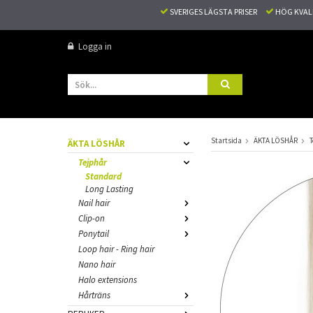
SVERIGES LÄGSTA PRISER
HÖG KVA
Logga in
Startsida
ÄKTA LÖSHÅR
T
ÄKTA LÖSHÅR
Tejphår
Standard
Long Lasting
Nail hair
Clip-on
Ponytail
Loop hair - Ring hair
Nano hair
Halo extensions
Hårträns