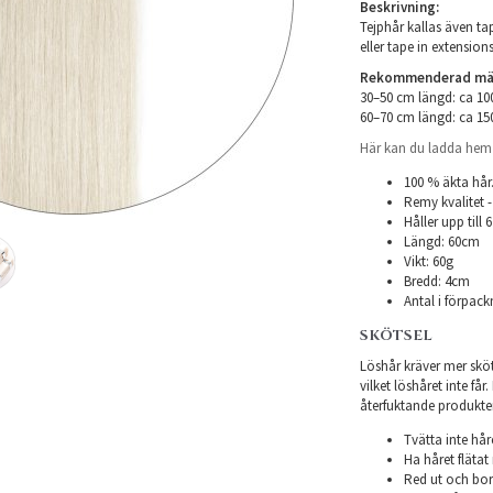
Beskrivning:
Tejphår kallas även tap
eller tape in extensions
Rekommenderad mäng
30–50 cm längd: ca 1
60–70 cm längd: ca 1
Här kan du ladda hem i
100 % äkta hår
Remy kvalitet -
Håller upp till
Längd: 60cm
Vikt: 60g
Bredd: 4cm
Antal i förpack
SKÖTSEL
Löshår kräver mer sköts
vilket löshåret inte få
återfuktande produkter f
Tvätta inte hår
Ha håret flätat 
Red ut och bor