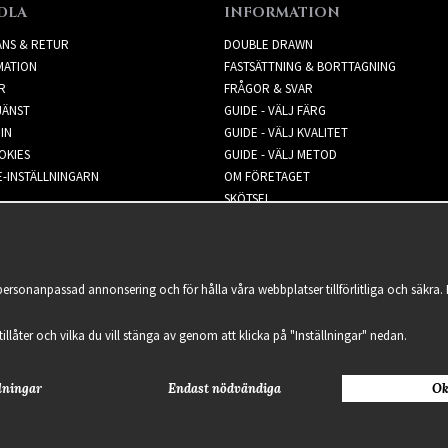
DLA
INFORMATION
ANS & RETUR
DOUBLE DRAWN
MATION
FASTSÄTTNING & BORTTAGNING
R
FRÅGOR & SVAR
JÄNST
GUIDE - VÄLJ FÄRG
IN
GUIDE - VÄLJ KVALITET
OKIES
GUIDE - VÄLJ METOD
-INSTÄLLNINGARN
OM FÖRETAGET
SKÖTSEL
NYHETSBREV
 personanpassad annonsering och för hålla våra webbplatser tillförlitliga och säkr
 tillåter och vilka du vill stänga av genom att klicka på "Inställningar" nedan.
lningar
Endast nödvändiga
Ok
2021 Delightful Hair