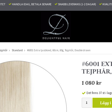
LITET
HANDLA IDAG, BETALA SENARE
SNABB LEVERANS (1-2 DAGAR)
KVALI
ejphår
Standard
#6001 Extra ljusblond, 60cm, 60g, Tejphår, Double drawn
#6001 EX
TEJPHÅR
1 080 kr
Det finns 37 st i lag
Lägg i