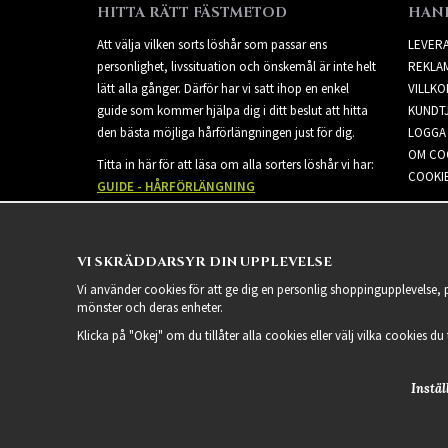
HITTA RÄTT FÄSTMETOD
HAN
Att välja vilken sorts löshår som passar ens
LEVER
personlighet, livssituation och önskemål är inte helt
REKLA
lätt alla gånger. Därför har vi satt ihop en enkel
VILLKO
guide som kommer hjälpa dig i ditt beslut att hitta
KUNDT
den bästa möjliga hårförlängningen just för dig.
LOGGA 
OM CO
Titta in här för att läsa om alla sorters löshår vi har:
COOKIE
GUIDE - HÅRFÖRLÄNGNING
VI SKRÄDDARSYR DIN UPPLEVELSE
Vi använder cookies för att ge dig en personlig shoppingupplevelse,
mönster och deras enheter.
Klicka på "Okej" om du tillåter alla cookies eller välj vilka cookies du
Instäl