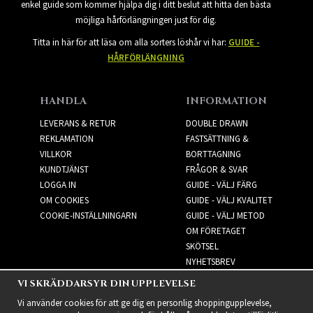
enkel guide som kommer hjälpa dig i ditt beslut att hitta den bästa
möjliga hårförlängningen just för dig.
Titta in här för att läsa om alla sorters löshår vi har:
GUIDE -
HÅRFÖRLÄNGNING
HANDLA
INFORMATION
LEVERANS & RETUR
DOUBLE DRAWN
REKLAMATION
FASTSÄTTNING &
VILLKOR
BORTTAGNING
KUNDTJÄNST
FRÅGOR & SVAR
LOGGA IN
GUIDE - VÄLJ FÄRG
OM COOKIES
GUIDE - VÄLJ KVALITET
COOKIE-INSTÄLLNINGARN
GUIDE - VÄLJ METOD
OM FÖRETAGET
SKÖTSEL
NYHETSBREV
VI SKRÄDDARSYR DIN UPPLEVELSE
NYHETSBREV
Vi använder cookies för att ge dig en personlig shoppingupplevelse,