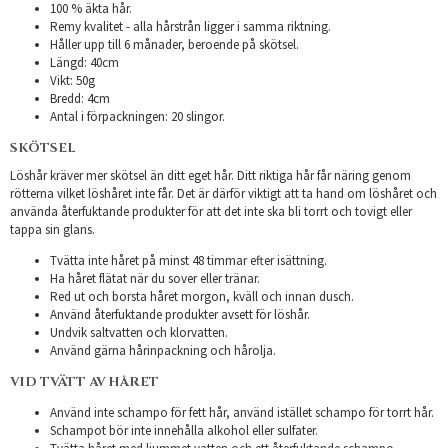
100 % äkta hår.
Remy kvalitet - alla hårstrån ligger i samma riktning.
Håller upp till 6 månader, beroende på skötsel.
Längd: 40cm
Vikt: 50g
Bredd: 4cm
Antal i förpackningen: 20 slingor.
SKÖTSEL
Löshår kräver mer skötsel än ditt eget hår. Ditt riktiga hår får näring genom
rötterna vilket löshåret inte får. Det är därför viktigt att ta hand om löshåret och
använda återfuktande produkter för att det inte ska bli torrt och tovigt eller
tappa sin glans.
Tvätta inte håret på minst 48 timmar efter isättning.
Ha håret flätat när du sover eller tränar.
Red ut och borsta håret morgon, kväll och innan dusch.
Använd återfuktande produkter avsett för löshår.
Undvik saltvatten och klorvatten.
Använd gärna hårinpackning och hårolja.
VID TVÄTT AV HÅRET
Använd inte schampo för fett hår, använd istället schampo för torrt hår.
Schampot bör inte innehålla alkohol eller sulfater.