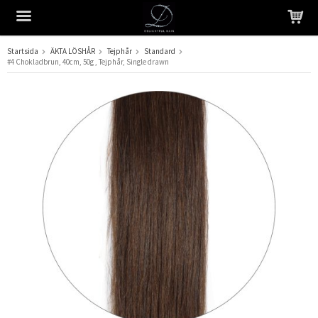
Startsida
ÄKTA LÖSHÅR
Tejphår
Standard
#4 Chokladbrun, 40cm, 50g , Tejphår, Single drawn
Produkten har blivit tillagd i varukorgen