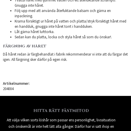
Tvätta håret med ljummet vatten och ett återfuktande schampo.
Gnugga inte håret.
Följ upp med att använda återfuktande balsam och gärna en
inpackning.
Krama försiktigt ur håret på vatten och platta/stryk försiktigt håret med
en handduk, gnugga inte håret torrt i handduken.
Låt gärna håret lufttorka.
Sedan kan du platta, locka och styla håret så som du önskar!.
FÄRGNING AV HÅRET
Då håret redan är färgbehandlat i fabrik rekommenderar vi inte att du färgar det
igen. All färgning sker därför på egen risk.
Artikelnummer:
204004
HITTA RÄTT FÄSTMETOD
Att välja vilken sorts löshår som passar ens personlighet, livssituation
och önskemål är inte helt lätt alla gånger. Därför har vi satt ihop en