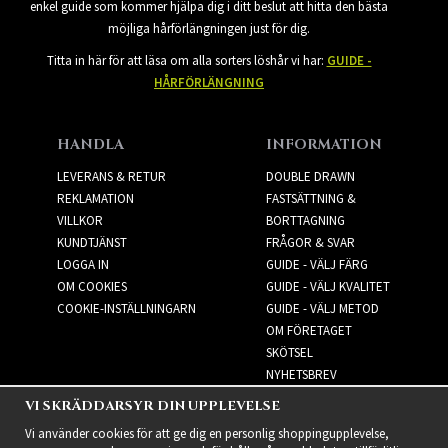
enkel guide som kommer hjälpa dig i ditt beslut att hitta den bästa
möjliga hårförlängningen just för dig.
Titta in här för att läsa om alla sorters löshår vi har:
GUIDE -
HÅRFÖRLÄNGNING
HANDLA
INFORMATION
LEVERANS & RETUR
DOUBLE DRAWN
REKLAMATION
FASTSÄTTNING &
VILLKOR
BORTTAGNING
KUNDTJÄNST
FRÅGOR & SVAR
LOGGA IN
GUIDE - VÄLJ FÄRG
OM COOKIES
GUIDE - VÄLJ KVALITET
COOKIE-INSTÄLLNINGARN
GUIDE - VÄLJ METOD
OM FÖRETAGET
SKÖTSEL
NYHETSBREV
VI SKRÄDDARSYR DIN UPPLEVELSE
NYHETSBREV
Vi använder cookies för att ge dig en personlig shoppingupplevelse,