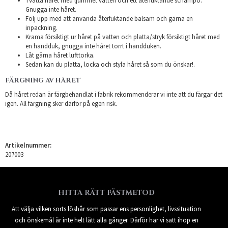
Tvätta håret med ljummet vatten och ett återfuktande schampo.
Gnugga inte håret.
Följ upp med att använda återfuktande balsam och gärna en
inpackning.
Krama försiktigt ur håret på vatten och platta/stryk försiktigt håret med
en handduk, gnugga inte håret torrt i handduken.
Låt gärna håret lufttorka.
Sedan kan du platta, locka och styla håret så som du önskar!.
FÄRGNING AV HÅRET
Då håret redan är färgbehandlat i fabrik rekommenderar vi inte att du färgar det
igen. All färgning sker därför på egen risk.
Artikelnummer:
207003
HITTA RÄTT FÄSTMETOD
Att välja vilken sorts löshår som passar ens personlighet, livssituation
och önskemål är inte helt lätt alla gånger. Därför har vi satt ihop en