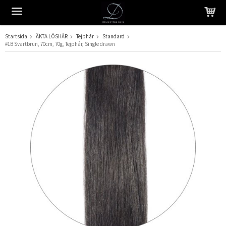
Startsida
ÄKTA LÖSHÅR
Tejphår
Standard
#1B Svartbrun, 70cm, 70g, Tejphår, Single drawn
Produkten har blivit tillagd i varukorgen