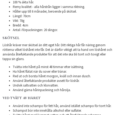
100 % äkta hår.
Remy kvalitet - alla hårstrån ligger i samma riktning.
Håller upp till 6 månader, beroende på skötsel.
Längd: 70cm
Vikt: 70g
Bredd: 4cm
Antal i förpackningen: 20 slingor.
SKÖTSEL
Löshår kräver mer skötsel än ditt eget hår. Ditt riktiga hår får näring genom
rötterna vilket löshåret inte får. Det är därför viktigt att ta hand om löshåret och
använda återfuktande produkter för att det inte ska bli torrt och tovigt eller
tappa sin glans.
Tvätta inte håret på minst 48 timmar efter isättning.
Ha håret flätat när du sover eller tränar.
Red ut och borsta håret morgon, kväll och innan dusch.
Använd återfuktande produkter avsett för löshår.
Undvik saltvatten och klorvatten.
Använd gärna hårinpackning och hårolja.
VID TVÄTT AV HÅRET
Använd inte schampo för fett hår, använd istället schampo för torrt hår.
Schampot bör inte innehålla alkohol eller sulfater.