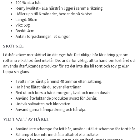
100 % äkta hår.
Remy kvalitet - alla hårstrån ligger i samma riktning.
Håller upp till 6 månader, beroende på skötsel.
Längd: 50cm
Vikt: 50g
Bredd: 4cm
Antal i förpackningen: 20 slingor.
SKÖTSEL
Löshår kräver mer skötsel än ditt eget hår. Ditt riktiga hår får näring genom
rötterna vilket löshåret inte får. Det är därför viktigt att ta hand om löshåret och
använda återfuktande produkter för att det inte ska bli torrt och tovigt eller
tappa sin glans.
Tvätta inte håret på minst 48 timmar efter isättning.
Ha håret flätat när du sover eller tränar.
Red ut och borsta håret morgon, kväll och innan dusch.
Använd återfuktande produkter avsett för löshår.
Undvik saltvatten och klorvatten.
Använd gärna hårinpackning och hårolja.
VID TVÄTT AV HÅRET
Använd inte schampo för fett hår, använd istället schampo för torrt hår.
Schampot bör inte innehålla alkohol eller sulfater.