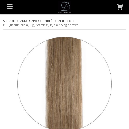
Startsida
ÄKTA LÖSHÅR
Tejphår
Standard
#10 Ljusbrun, 50cm, 50g , Seamless, Tejphår, Single drawn
Produkten har blivit tillagd i varukorgen