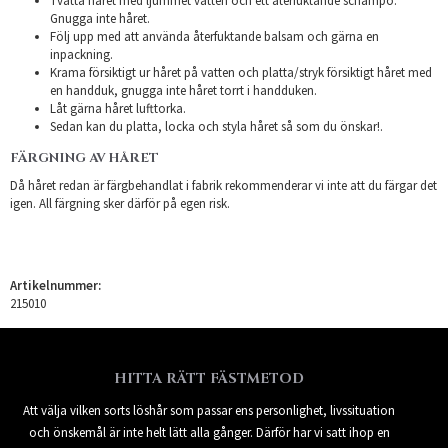
Tvätta håret med ljummet vatten och ett återfuktande schampo.
Gnugga inte håret.
Följ upp med att använda återfuktande balsam och gärna en
inpackning.
Krama försiktigt ur håret på vatten och platta/stryk försiktigt håret med
en handduk, gnugga inte håret torrt i handduken.
Låt gärna håret lufttorka.
Sedan kan du platta, locka och styla håret så som du önskar!.
FÄRGNING AV HÅRET
Då håret redan är färgbehandlat i fabrik rekommenderar vi inte att du färgar det
igen. All färgning sker därför på egen risk.
Artikelnummer:
215010
HITTA RÄTT FÄSTMETOD
Att välja vilken sorts löshår som passar ens personlighet, livssituation
och önskemål är inte helt lätt alla gånger. Därför har vi satt ihop en