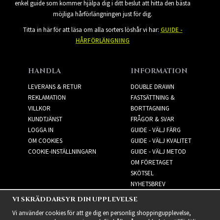
enkel guide som kommer hjälpa dig i ditt beslut att hitta den bästa
möjliga hårförlängningen just för dig.
Titta in här för att läsa om alla sorters löshår vi har:
GUIDE -
HÅRFÖRLÄNGNING
HANDLA
INFORMATION
LEVERANS & RETUR
DOUBLE DRAWN
REKLAMATION
FASTSÄTTNING &
VILLKOR
BORTTAGNING
KUNDTJÄNST
FRÅGOR & SVAR
LOGGA IN
GUIDE - VÄLJ FÄRG
OM COOKIES
GUIDE - VÄLJ KVALITET
COOKIE-INSTÄLLNINGARN
GUIDE - VÄLJ METOD
OM FÖRETAGET
SKÖTSEL
NYHETSBREV
VI SKRÄDDARSYR DIN UPPLEVELSE
NYHETSBREV
Vi använder cookies för att ge dig en personlig shoppingupplevelse,