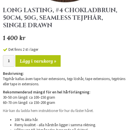
LONG LASTING, #4 CHOKLADBRUN,
50CM, 50G, SEAMLESS TEJPHÅR,
SINGLE DRAWN
1 400 kr
Det finns 2 st i lager
Lägg i varukorg »
Beskrivning:
Tejphår kallas även tape hair extensions, tejp löshår, tape extensions, tejpträns
eller tape in extensions.
Rekommenderad mängd för en hel hårförlängning:
30–50 cm längd: ca 100–150 gram
60–70 cm längd: ca 150–200 gram
Här kan du ladda hem instruktioner för hur du fäster håret.
100 % äkta hår.
Remy kvalitet - alla hårstrån ligger i samma riktning.