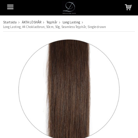
Startsida
ÄKTA LÖSHÅR
Tejphår
Long Lasting
Long Lasting, #4 Chokladbrun, 50cm, 50g, Seamless Tejphår, Single drawn
Produkten har blivit tillagd i varukorgen