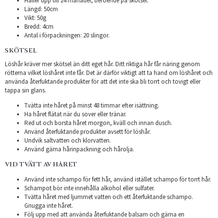
Håller upp till 24 månader, beroende på skötsel.
Längd: 50cm
Vikt: 50g
Bredd: 4cm
Antal i förpackningen: 20 slingor.
SKÖTSEL
Löshår kräver mer skötsel än ditt eget hår. Ditt riktiga hår får näring genom
rötterna vilket löshåret inte får. Det är därför viktigt att ta hand om löshåret och
använda återfuktande produkter för att det inte ska bli torrt och tovigt eller
tappa sin glans.
Tvätta inte håret på minst 48 timmar efter isättning.
Ha håret flätat när du sover eller tränar.
Red ut och borsta håret morgon, kväll och innan dusch.
Använd återfuktande produkter avsett för löshår.
Undvik saltvatten och klorvatten.
Använd gärna hårinpackning och hårolja.
VID TVÄTT AV HÅRET
Använd inte schampo för fett hår, använd istället schampo för torrt hår.
Schampot bör inte innehålla alkohol eller sulfater.
Tvätta håret med ljummet vatten och ett återfuktande schampo.
Gnugga inte håret.
Följ upp med att använda återfuktande balsam och gärna en