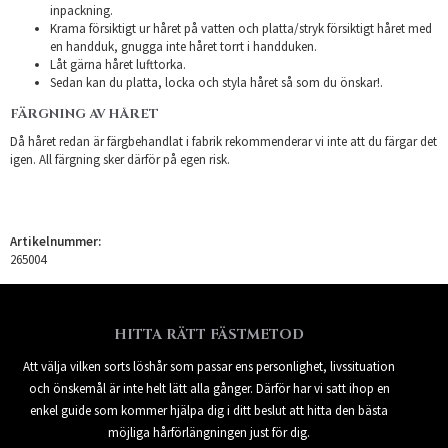
inpackning.
Krama försiktigt ur håret på vatten och platta/stryk försiktigt håret med
en handduk, gnugga inte håret torrt i handduken.
Låt gärna håret lufttorka.
Sedan kan du platta, locka och styla håret så som du önskar!.
FÄRGNING AV HÅRET
Då håret redan är färgbehandlat i fabrik rekommenderar vi inte att du färgar det
igen. All färgning sker därför på egen risk.
Artikelnummer:
265004
HITTA RÄTT FÄSTMETOD
Att välja vilken sorts löshår som passar ens personlighet, livssituation
och önskemål är inte helt lätt alla gånger. Därför har vi satt ihop en
enkel guide som kommer hjälpa dig i ditt beslut att hitta den bästa
möjliga hårförlängningen just för dig.