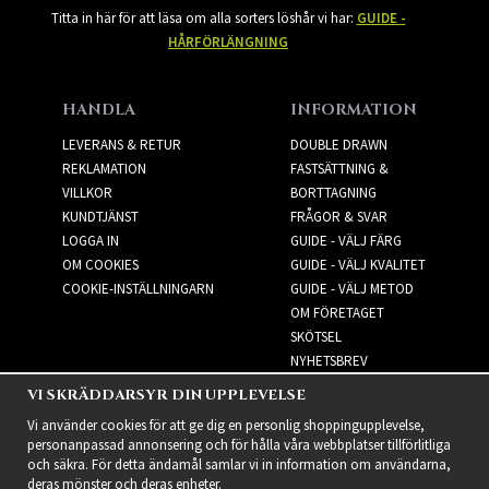
Titta in här för att läsa om alla sorters löshår vi har:
GUIDE -
HÅRFÖRLÄNGNING
HANDLA
INFORMATION
LEVERANS & RETUR
DOUBLE DRAWN
REKLAMATION
FASTSÄTTNING &
VILLKOR
BORTTAGNING
KUNDTJÄNST
FRÅGOR & SVAR
LOGGA IN
GUIDE - VÄLJ FÄRG
OM COOKIES
GUIDE - VÄLJ KVALITET
COOKIE-INSTÄLLNINGARN
GUIDE - VÄLJ METOD
OM FÖRETAGET
SKÖTSEL
NYHETSBREV
VI SKRÄDDARSYR DIN UPPLEVELSE
NYHETSBREV
Vi använder cookies för att ge dig en personlig shoppingupplevelse,
personanpassad annonsering och för hålla våra webbplatser tillförlitliga
och säkra. För detta ändamål samlar vi in information om användarna,
deras mönster och deras enheter.