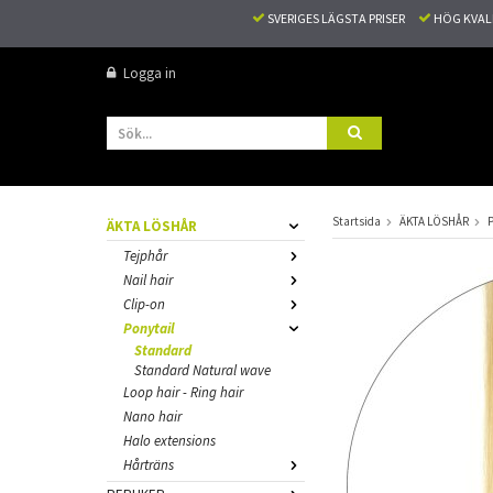
SVERIGES LÄGSTA PRISER
HÖG KVA
Logga in
Startsida
ÄKTA LÖSHÅR
P
ÄKTA LÖSHÅR
Tejphår
Nail hair
Clip-on
Ponytail
Standard
Standard Natural wave
Loop hair - Ring hair
Nano hair
Halo extensions
Hårträns