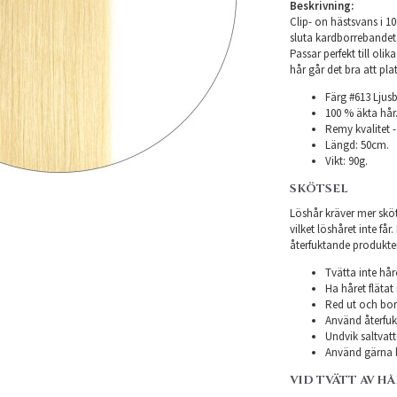
Beskrivning:
Clip- on hästsvans i 
sluta kardborrebandet
Passar perfekt till oli
hår går det bra att pl
Färg #613 Ljusb
100 % äkta hår
Remy kvalitet -
Längd: 50cm.
Vikt: 90g.
SKÖTSEL
Löshår kräver mer sköts
vilket löshåret inte få
återfuktande produkter f
Tvätta inte hår
Ha håret flätat 
Red ut och bor
Använd återfukt
Undvik saltvatt
Använd gärna h
VID TVÄTT AV H