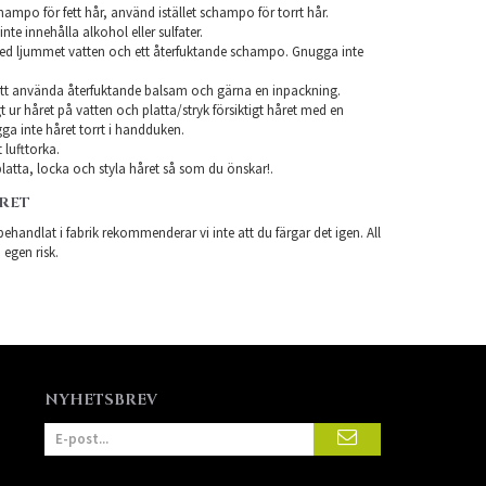
ampo för fett hår, använd istället schampo för torrt hår.
te innehålla alkohol eller sulfater.
ed ljummet vatten och ett återfuktande schampo. Gnugga inte
tt använda återfuktande balsam och gärna en inpackning.
t ur håret på vatten och platta/stryk försiktigt håret med en
a inte håret torrt i handduken.
 lufttorka.
latta, locka och styla håret så som du önskar!.
ÅRET
ehandlat i fabrik rekommenderar vi inte att du färgar det igen. All
 egen risk.
NYHETSBREV