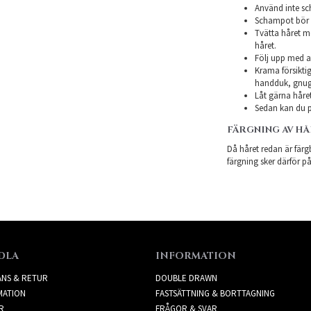
Använd inte sch
Schampot bör in
Tvätta håret m
håret.
Följ upp med a
Krama försiktig
handduk, gnugg
Låt gärna håret
Sedan kan du p
FÄRGNING AV H
Då håret redan är färgb
färgning sker därför på
DLA
INFORMATION
ANS & RETUR
DOUBLE DRAWN
MATION
FASTSÄTTNING & BORTTAGNING
R
FRÅGOR & SVAR