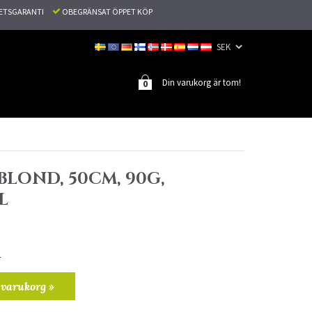
TETSGARANTI
OBEGRÄNSAT ÖPPET KÖP
Din varukorg är tom!
0
SBLOND, 50CM, 90G,
L
r
 varukorg »