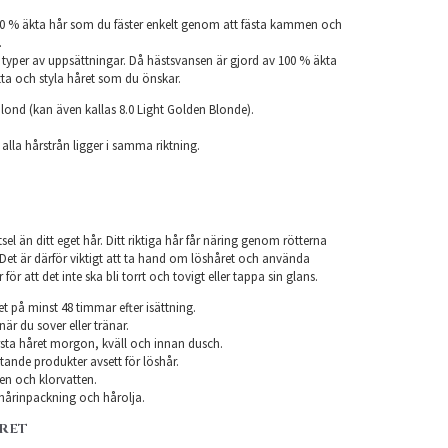
100 % äkta hår som du fäster enkelt genom att fästa kammen och
.
ka typer av uppsättningar. Då hästsvansen är gjord av 100 % äkta
atta och styla håret som du önskar.
lond (kan även kallas 8.0 Light Golden Blonde).
.
 alla hårstrån ligger i samma riktning.
el än ditt eget hår. Ditt riktiga hår får näring genom rötterna
r. Det är därför viktigt att ta hand om löshåret och använda
ör att det inte ska bli torrt och tovigt eller tappa sin glans.
et på minst 48 timmar efter isättning.
när du sover eller tränar.
sta håret morgon, kväll och innan dusch.
ande produkter avsett för löshår.
en och klorvatten.
årinpackning och hårolja.
ÅRET