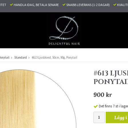
LITET
HANDLA IDAG, BETALA SENARE
SNABB LEVERANS (1-2 DAGAR)
KVALI
onytail
Standard
#613 Ljusblond, 50cm, 90g, Ponytail
#613 LJU
PONYTAI
900 kr
Det finns 7 st i lage
Lägg i