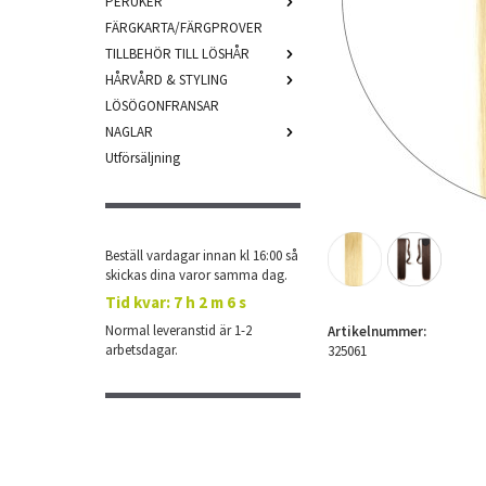
PERUKER
FÄRGKARTA/FÄRGPROVER
TILLBEHÖR TILL LÖSHÅR
HÅRVÅRD & STYLING
LÖSÖGONFRANSAR
NAGLAR
Utförsäljning
Beställ vardagar innan kl 16:00 så
skickas dina varor samma dag.
Tid kvar:
7 h 2 m 5 s
Normal leveranstid är 1-2
Artikelnummer:
arbetsdagar.
325061