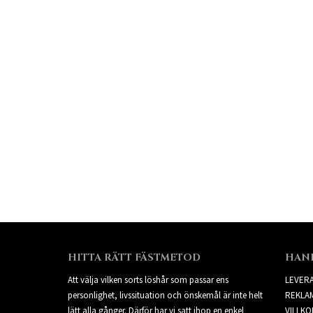
HITTA RÄTT FÄSTMETOD
HAN
Att välja vilken sorts löshår som passar ens
LEVER
personlighet, livssituation och önskemål är inte helt
REKLA
lätt alla gånger. Därför har vi satt ihop en enkel
VILLKO