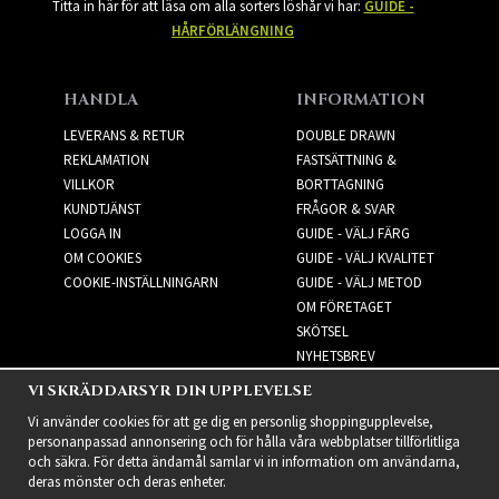
Titta in här för att läsa om alla sorters löshår vi har:
GUIDE -
HÅRFÖRLÄNGNING
HANDLA
INFORMATION
LEVERANS & RETUR
DOUBLE DRAWN
REKLAMATION
FASTSÄTTNING &
VILLKOR
BORTTAGNING
KUNDTJÄNST
FRÅGOR & SVAR
LOGGA IN
GUIDE - VÄLJ FÄRG
OM COOKIES
GUIDE - VÄLJ KVALITET
COOKIE-INSTÄLLNINGARN
GUIDE - VÄLJ METOD
OM FÖRETAGET
SKÖTSEL
NYHETSBREV
VI SKRÄDDARSYR DIN UPPLEVELSE
NYHETSBREV
Vi använder cookies för att ge dig en personlig shoppingupplevelse,
personanpassad annonsering och för hålla våra webbplatser tillförlitliga
och säkra. För detta ändamål samlar vi in information om användarna,
deras mönster och deras enheter.