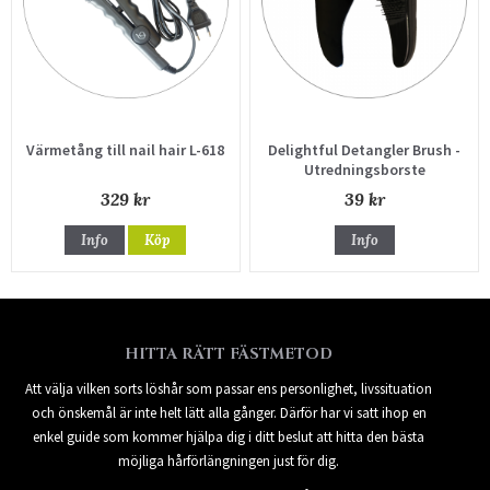
Värmetång till nail hair L-618
Delightful Detangler Brush -
Utredningsborste
329 kr
39 kr
Info
Köp
Info
HITTA RÄTT FÄSTMETOD
Att välja vilken sorts löshår som passar ens personlighet, livssituation
och önskemål är inte helt lätt alla gånger. Därför har vi satt ihop en
enkel guide som kommer hjälpa dig i ditt beslut att hitta den bästa
möjliga hårförlängningen just för dig.