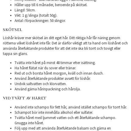
Håller upp till 6 månader, beroende på skötsel.
Längd: 50cm.
Vikt: 1 g/slinga (totalt 50g).
Antal i förpackningen: 50 slingor.
SKÖTSEL
Löshår kräver mer skötsel än ditt eget hår. Ditt riktiga hår får näring genom
rötterna vilket löshåret inte får. Det är därför viktigt att ta hand om löshåret och
använda återfuktande produkter för att det inte ska bli torrt och tovigt eller
tappa sin glans.
Tvätta inte håret på minst 48 timmar efter isättning.
Ha håret flätat när du sover eller tränar.
Red ut och borsta håret morgon, kväll och innan dusch.
Använd återfuktande produkter avsett för löshår.
Undvik saltvatten och klorvatten.
Använd gärna hårinpackning och hårolja.
VID TVÄTT AV HÅRET
Använd inte schampo för fett hår, använd istället schampo för torrt hår.
Schampot bör inte innehålla alkohol eller sulfater.
Tvätta håret med ljummet vatten och ett återfuktande schampo.
Gnugga inte håret.
Följ upp med att använda återfuktande balsam och gärna en