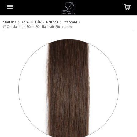
Startsida
ÄKTA LÖSHÅR
Nail hair
Standard
#4 Chokladbrun, 50cm, 50g, Nail hair, Single drawn
Produkten har blivit tillagd i varukorgen