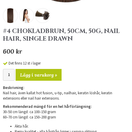
#4 CHOKLADBRUN, 50CM, 50G, NAIL
HAIR, SINGLE DRAWN
600 kr
Det finns 12 st i lager
Lägg i varukorg »
Beskrivning:
Nail hair, även kallat hot fusion, u-tip, nailhair, keratin löshår, keratin
extensions eller nail hair extensions.
Rekommenderad mängd för en hel hårförlängning:
30–50 cm längd: ca 100–150 gram
​60–70 cm längd: ca 150–200 gram
Äkta hår.
Remy kvalitet - alla hårstrån ligger i samma riktning.