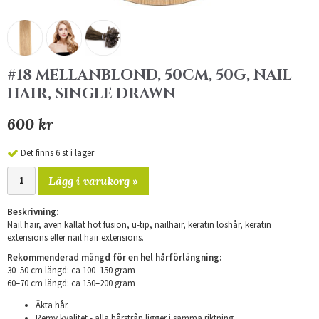
#18 MELLANBLOND, 50CM, 50G, NAIL
HAIR, SINGLE DRAWN
600 kr
Det finns 6 st i lager
Lägg i varukorg »
Beskrivning:
Nail hair, även kallat hot fusion, u-tip, nailhair, keratin löshår, keratin
extensions eller nail hair extensions.
Rekommenderad mängd för en hel hårförlängning:
30–50 cm längd: ca 100–150 gram
​60–70 cm längd: ca 150–200 gram
Äkta hår.
Remy kvalitet - alla hårstrån ligger i samma riktning.