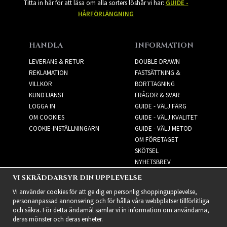
Titta in här för att läsa om alla sorters löshår vi har:
GUIDE -
HÅRFÖRLÄNGNING
HANDLA
INFORMATION
LEVERANS & RETUR
DOUBLE DRAWN
REKLAMATION
FASTSÄTTNING &
VILLKOR
BORTTAGNING
KUNDTJÄNST
FRÅGOR & SVAR
LOGGA IN
GUIDE - VÄLJ FÄRG
OM COOKIES
GUIDE - VÄLJ KVALITET
COOKIE-INSTÄLLNINGARN
GUIDE - VÄLJ METOD
OM FÖRETAGET
SKÖTSEL
NYHETSBREV
VI SKRÄDDARSYR DIN UPPLEVELSE
NYHETSBREV
Vi använder cookies för att ge dig en personlig shoppingupplevelse,
personanpassad annonsering och för hålla våra webbplatser tillförlitliga
och säkra. För detta ändamål samlar vi in information om användarna,
deras mönster och deras enheter.