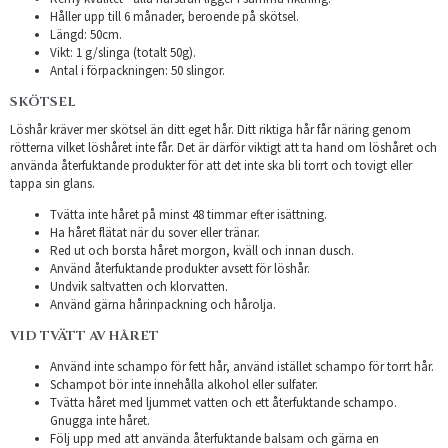
Håller upp till 6 månader, beroende på skötsel.
Längd: 50cm.
Vikt: 1 g/slinga (totalt 50g).
Antal i förpackningen: 50 slingor.
SKÖTSEL
Löshår kräver mer skötsel än ditt eget hår. Ditt riktiga hår får näring genom
rötterna vilket löshåret inte får. Det är därför viktigt att ta hand om löshåret och
använda återfuktande produkter för att det inte ska bli torrt och tovigt eller
tappa sin glans.
Tvätta inte håret på minst 48 timmar efter isättning.
Ha håret flätat när du sover eller tränar.
Red ut och borsta håret morgon, kväll och innan dusch.
Använd återfuktande produkter avsett för löshår.
Undvik saltvatten och klorvatten.
Använd gärna hårinpackning och hårolja.
VID TVÄTT AV HÅRET
Använd inte schampo för fett hår, använd istället schampo för torrt hår.
Schampot bör inte innehålla alkohol eller sulfater.
Tvätta håret med ljummet vatten och ett återfuktande schampo.
Gnugga inte håret.
Följ upp med att använda återfuktande balsam och gärna en