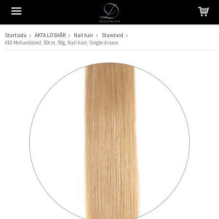
Startsida
ÄKTA LÖSHÅR
Nail hair
Standard
#18 Mellanblond, 50cm, 50g, Nail hair, Single drawn
Produkten har blivit tillagd i varukorgen