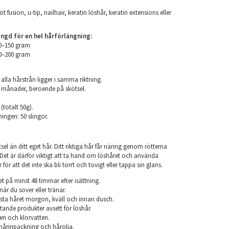
ot fusion, u-tip, nailhair, keratin löshår, keratin extensions eller
d för en hel hårförlängning:
00–150 gram
50–200 gram
 alla hårstrån ligger i samma riktning.
 6 månader, beroende på skötsel.
 (totalt 50g).
ningen: 50 slingor.
el än ditt eget hår. Ditt riktiga hår får näring genom rötterna
r. Det är därför viktigt att ta hand om löshåret och använda
ör att det inte ska bli torrt och tovigt eller tappa sin glans.
et på minst 48 timmar efter isättning.
när du sover eller tränar.
sta håret morgon, kväll och innan dusch.
ande produkter avsett för löshår.
en och klorvatten.
årinpackning och hårolja.