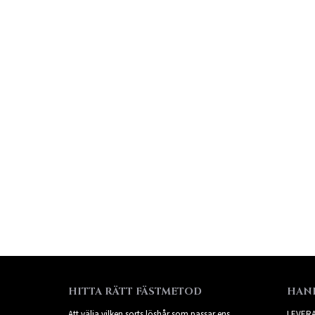
HITTA RÄTT FÄSTMETOD
HAN
Att välja vilken sorts löshår som passar ens
LEVER