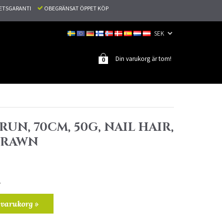
TETSGARANTI
OBEGRÄNSAT ÖPPET KÖP
Din varukorg är tom!
0
RUN, 70CM, 50G, NAIL HAIR,
DRAWN
r
 varukorg »