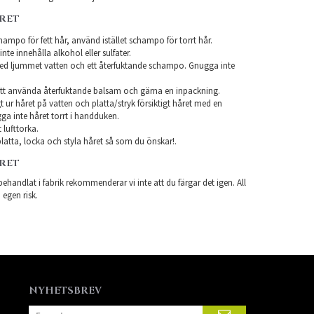
ÅRET
ampo för fett hår, använd istället schampo för torrt hår.
te innehålla alkohol eller sulfater.
ed ljummet vatten och ett återfuktande schampo. Gnugga inte
tt använda återfuktande balsam och gärna en inpackning.
t ur håret på vatten och platta/stryk försiktigt håret med en
a inte håret torrt i handduken.
 lufttorka.
latta, locka och styla håret så som du önskar!.
ÅRET
ehandlat i fabrik rekommenderar vi inte att du färgar det igen. All
 egen risk.
NYHETSBREV