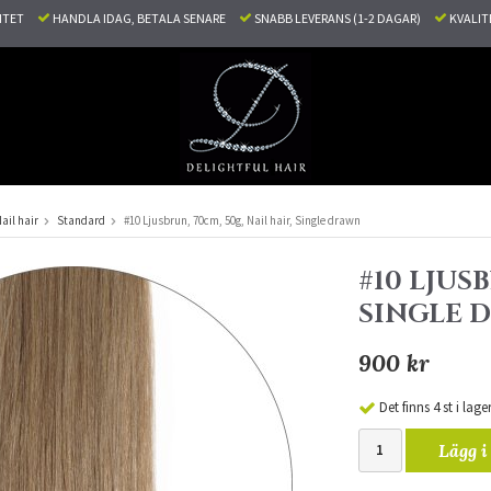
LITET
HANDLA IDAG, BETALA SENARE
SNABB LEVERANS (1-2 DAGAR)
KVALI
ail hair
Standard
#10 Ljusbrun, 70cm, 50g, Nail hair, Single drawn
#10 LJUSB
SINGLE 
900 kr
Det finns 4 st i lage
Lägg i