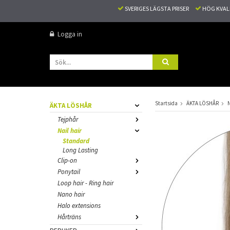
SVERIGES LÄGSTA PRISER
HÖG KVA
Logga in
Startsida
ÄKTA LÖSHÅR
N
ÄKTA LÖSHÅR
Tejphår
Nail hair
Standard
Long Lasting
Clip-on
Ponytail
Loop hair - Ring hair
Nano hair
Halo extensions
Hårträns