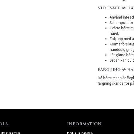
VID TVÄTT AV H
Använd inte sch
Schampot bör in
Tvätta håret m
håret.
Följ upp med a
Krama försiktig
handduk, gnugg
Låt gärna håret
Sedan kan du p
FÄRGNING AV H
Då håret redan är färgb
färgning sker därför på
DLA
INFORMATION
ANS & RETUR
DOUBLE DRAWN