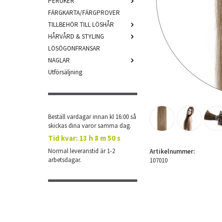
PERUKER
FÄRGKARTA/FÄRGPROVER
TILLBEHÖR TILL LÖSHÅR
HÅRVÅRD & STYLING
LÖSÖGONFRANSAR
NAGLAR
Utförsäljning
Beställ vardagar innan kl 16:00 så
skickas dina varor samma dag.
Tid kvar:
13 h 8 m 49 s
Normal leveranstid är 1-2
Artikelnummer:
arbetsdagar.
107010