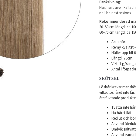
Beskrivning:
Nail hair, även kallat h
nail hair extensions.
Rekommenderad mäng
30–50 cm längd: ca 1
​60–70 cm längd: ca 1
Äkta hår.
Remy kvalitet -
Håller upp till
Längd: 70cm.
Vikt: 1 g/slinga
Antal i förpack
SKÖTSEL
Löshår kräver mer sköts
vilket löshåret inte få
återfuktande produkter f
Tvätta inte hår
Ha håret flätat 
Red ut och bor
Använd återfukt
Undvik saltvatt
Använd gärna h