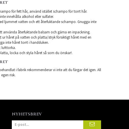
ÅRET
ampo för fett hår, använd istället schampo för torrt hår.
te innehålla alkohol eller sulfater.
ed ljummet vatten och ett återfuktande schampo. Gnugga inte
tt använda återfuktande balsam och gärna en inpackning.
t ur håret på vatten och platta/stryk försiktigt håret med en
a inte håret torrt i handduken.
 lufttorka.
latta, locka och styla håret så som du önskar!.
ÅRET
ehandlat i fabrik rekommenderar vi inte att du färgar det igen. All
 egen risk.
NYHETSBREV