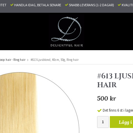
LITET
HANDLA IDAG, BETALA SENARE
SNABB LEVERANS (1-2 DAGAR)
KVALI
oop hair - Ring hair
#613 Ljusblond, 40cm, 50g, Ring hair
#613 LJU
HAIR
500 kr
Det finns 6 st i lage
Lägg i