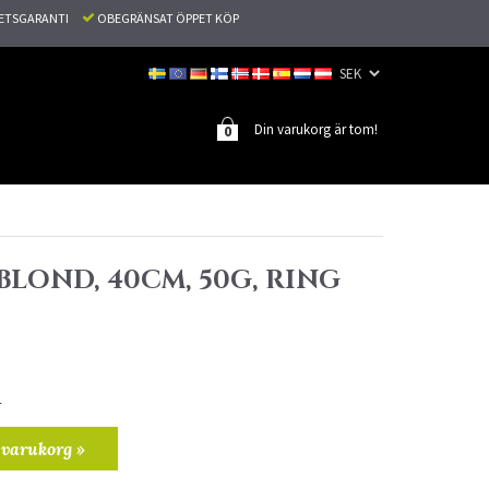
TETSGARANTI
OBEGRÄNSAT ÖPPET KÖP
Din varukorg är tom!
0
SBLOND, 40CM, 50G, RING
r
 varukorg »