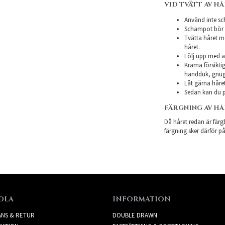
VID TVÄTT AV H
Använd inte sch
Schampot bör in
Tvätta håret m
håret.
Följ upp med a
Krama försiktig
handduk, gnugg
Låt gärna håret
Sedan kan du p
FÄRGNING AV H
Då håret redan är färgb
färgning sker därför på
DLA
INFORMATION
ANS & RETUR
DOUBLE DRAWN