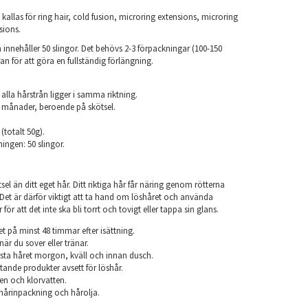
kallas för ring hair, cold fusion, microring extensions, microring
sions.
innehåller 50 slingor. Det behövs 2-3 förpackningar (100-150
an för att göra en fullständig förlängning.
.
 alla hårstrån ligger i samma riktning.
 6 månader, beroende på skötsel.
 (totalt 50g).
ningen: 50 slingor.
el än ditt eget hår. Ditt riktiga hår får näring genom rötterna
r. Det är därför viktigt att ta hand om löshåret och använda
ör att det inte ska bli torrt och tovigt eller tappa sin glans.
et på minst 48 timmar efter isättning.
när du sover eller tränar.
sta håret morgon, kväll och innan dusch.
ande produkter avsett för löshår.
en och klorvatten.
årinpackning och hårolja.