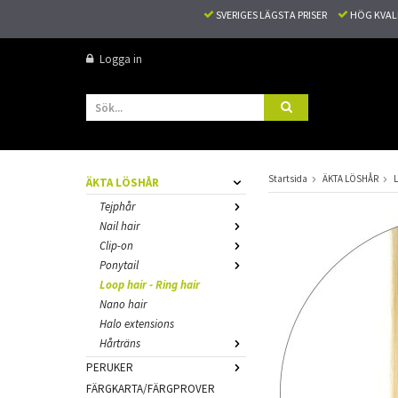
SVERIGES LÄGSTA PRISER
HÖG KVA
Logga in
Startsida
ÄKTA LÖSHÅR
L
ÄKTA LÖSHÅR
Tejphår
Nail hair
Clip-on
Ponytail
Loop hair - Ring hair
Nano hair
Halo extensions
Hårträns
PERUKER
FÄRGKARTA/FÄRGPROVER