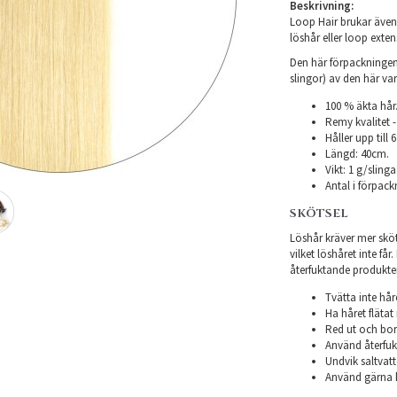
Beskrivning:
Loop Hair brukar även 
löshår eller loop exten
Den här förpackningen 
slingor) av den här var
100 % äkta hår
Remy kvalitet -
Håller upp till
Längd: 40cm.
Vikt: 1 g/slinga
Antal i förpack
SKÖTSEL
Löshår kräver mer sköts
vilket löshåret inte få
återfuktande produkter f
Tvätta inte hår
Ha håret flätat 
Red ut och bor
Använd återfukt
Undvik saltvatt
Använd gärna h