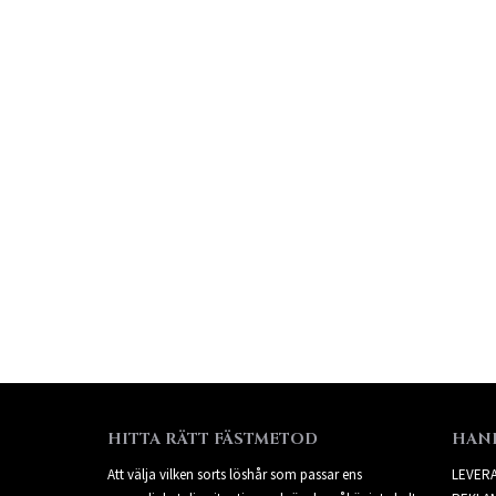
HITTA RÄTT FÄSTMETOD
HAN
Att välja vilken sorts löshår som passar ens
LEVER