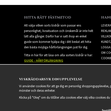
HITTA RÄTT FÄSTMETOD
HAN
Att välja vilken sorts löshår som passar ens
LEVER
personlighet, livssituation och önskemål är inte helt
REKLA
lätt alla gånger. Därför har vi satt ihop en enkel
VILLKO
guide som kommer hjälpa dig i ditt beslut att hitta
KUNDT
den bästa möjliga hårförlängningen just för dig.
LOGGA 
OM CO
Titta in här för att läsa om alla sorters löshår vi har:
COOKIE
GUIDE - HÅRFÖRLÄNGNING
VI SKRÄDDARSYR DIN UPPLEVELSE
Vi använder cookies för att ge dig en personlig shoppingupplevelse,
mönster och deras enheter.
Klicka på "Okej" om du tillåter alla cookies eller välj vilka cookies du
Instäl