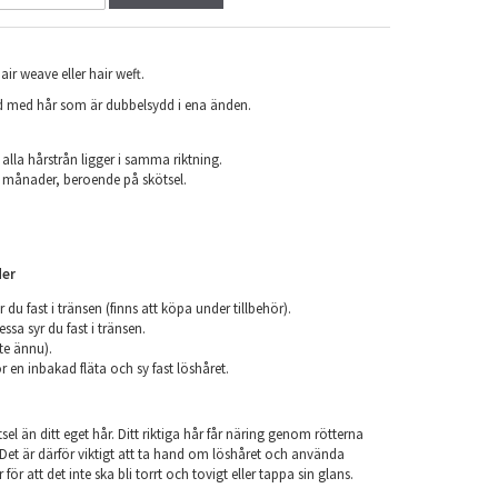
air weave eller hair weft.
ad med hår som är dubbelsydd i ena änden.
.
 alla hårstrån ligger i samma riktning.
 6 månader, beroende på skötsel.
er
r du fast i tränsen (finns att köpa under tillbehör).
ssa syr du fast i tränsen.
nte ännu).
r en inbakad fläta och sy fast löshåret.
el än ditt eget hår. Ditt riktiga hår får näring genom rötterna
r. Det är därför viktigt att ta hand om löshåret och använda
ör att det inte ska bli torrt och tovigt eller tappa sin glans.