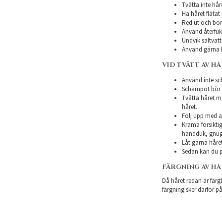
Tvätta inte hår
Ha håret flätat 
Red ut och bor
Använd återfukt
Undvik saltvatt
Använd gärna h
VID TVÄTT AV H
Använd inte sch
Schampot bör in
Tvätta håret m
håret.
Följ upp med a
Krama försiktig
handduk, gnugg
Låt gärna håret
Sedan kan du p
FÄRGNING AV H
Då håret redan är färgb
färgning sker därför på