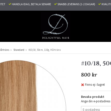
LITET
HANDLA IDAG, BETALA SENARE
SNABB LEVERANS (1-2 DAGAR)
KVALI
Hårträns
Standard
#10/18, 50cm, 110g, Hårträns
#10/18, 
800 kr
Finns ej i lagret
Bevaka produkt
Ange din e-postadress 