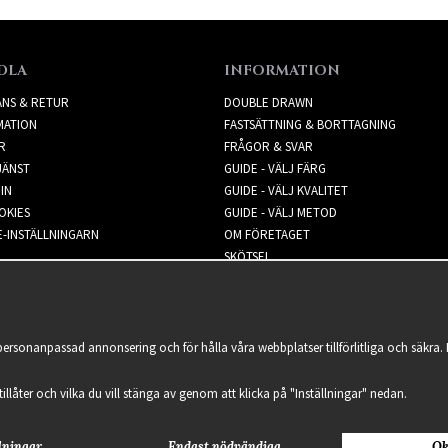
DLA
INFORMATION
ANS & RETUR
DOUBLE DRAWN
MATION
FASTSÄTTNING & BORTTAGNING
R
FRÅGOR & SVAR
JÄNST
GUIDE - VÄLJ FÄRG
IN
GUIDE - VÄLJ KVALITET
OKIES
GUIDE - VÄLJ METOD
-INSTÄLLNINGARN
OM FÖRETAGET
SKÖTSEL
NYHETSBREV
 personanpassad annonsering och för hålla våra webbplatser tillförlitliga och säkr
 tillåter och vilka du vill stänga av genom att klicka på "Inställningar" nedan.
lningar
Endast nödvändiga
Ok