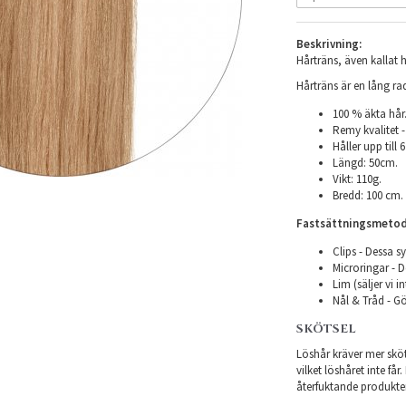
Beskrivning:
Hårträns, även kallat h
Hårträns är en lång r
100 % äkta hår
Remy kvalitet -
Håller upp till
Längd: 50cm.
Vikt: 110g.
Bredd: 100 cm.
Fastsättningsmetod
Clips - Dessa sy
Microringar - De
Lim (säljer vi i
Nål & Tråd - Gö
SKÖTSEL
Löshår kräver mer sköts
vilket löshåret inte få
återfuktande produkter f