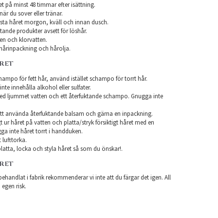
et på minst 48 timmar efter isättning.
när du sover eller tränar.
sta håret morgon, kväll och innan dusch.
ande produkter avsett för löshår.
en och klorvatten.
årinpackning och hårolja.
ÅRET
ampo för fett hår, använd istället schampo för torrt hår.
te innehålla alkohol eller sulfater.
ed ljummet vatten och ett återfuktande schampo. Gnugga inte
tt använda återfuktande balsam och gärna en inpackning.
t ur håret på vatten och platta/stryk försiktigt håret med en
a inte håret torrt i handduken.
 lufttorka.
latta, locka och styla håret så som du önskar!.
ÅRET
ehandlat i fabrik rekommenderar vi inte att du färgar det igen. All
 egen risk.