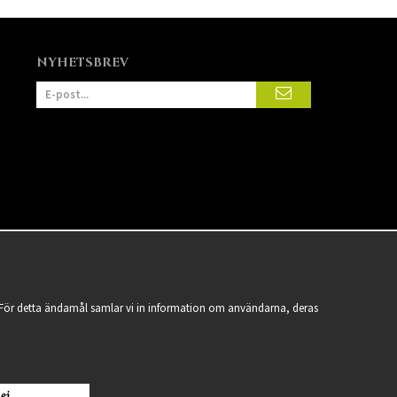
NYHETSBREV
a. För detta ändamål samlar vi in information om användarna, deras
ej