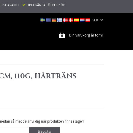
TETSGARANTI
OBEGRÄNSAT ÖPPET KÖP
Din varukorg är tom!
0
50CM, 110G, HÅRTRÄNS
nedan så meddelar vi dig när produkten finns i lager!
Bevaka