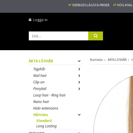
SVERIGES LÄGSTA PRISER
HÖG KVA
Logga in
Startsida
ÄKTA LÖSHÅR
ÄKTA LÖSHÅR
Tejphår
Nail hair
Clip-on
Ponytail
Loop hair - Ring hair
Nano hair
Halo extensions
Hårträns
Standard
Long Lasting