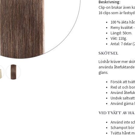
Beskrivning:
Clip-on brukar även kal
16 clips som är fastsyd
100 % äkta hår
Remy kvalitet -
Längd: 50cm.
Vikt: 110g.
Antal: 7 delar 
SKÖTSEL
Löshår kräver mer sköts
använda återfuktande pr
glans.
Försök att tvät
Red ut och bors
Använd återfukt
Undvik saltvatt
Använd gärna h
VID TVÄTT AV H
Använd inte sch
Schampot bör in
Tvätta håret m