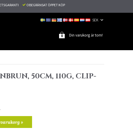
TETSGARANTI
OBEGRÄNSAT ÖPPET KÖP
Din varukorg är tom!
0
NBRUN, 50CM, 110G, CLIP-
r
 varukorg »