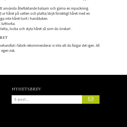
tt använda återfuktande balsam och gärna en inpackning.
t ur håret på vatten och platta/stryk försiktigt håret med en
a inte håret torrt i handduken.
 lufttorka.
atta, locka och styla håret så som du önskar! .
ÅRET
ehandlat i fabrik rekommenderar vi inte att du färgar det igen. All
 egen risk.
NYHETSBREV