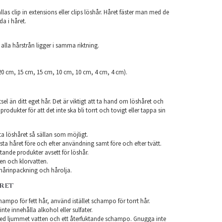
las clip in extensions eller clips löshår. Håret fäster man med de
da i håret.
.
 alla hårstrån ligger i samma riktning.
(20 cm, 15 cm, 15 cm, 10 cm, 10 cm, 4 cm, 4 cm).
el än ditt eget hår. Det är viktigt att ta hand om löshåret och
odukter för att det inte ska bli torrt och tovigt eller tappa sin
ta löshåret så sällan som möjligt.
ta håret före och efter användning samt före och efter tvätt.
ande produkter avsett för löshår.
en och klorvatten.
årinpackning och hårolja.
ÅRET
ampo för fett hår, använd istället schampo för torrt hår.
te innehålla alkohol eller sulfater.
ed ljummet vatten och ett återfuktande schampo. Gnugga inte