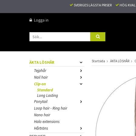
SVERIGES LÄGSTA PRISER
HÖG KVA
Logga in
Startsida
ÄKTA LÖSHÅR
C
ÄKTA LÖSHÅR
Tejphår
Nail hair
Clip-on
Standard
Long Lasting
Ponytail
Loop hair - Ring hair
Nano hair
Halo extensions
Hårträns