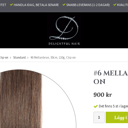
LITET
HANDLA IDAG, BETALA SENARE
SNABB LEVERANS (1-2 DAGAR)
KVALI
lip-on
Standard
#6 Mellanbrun, 50cm, 110g, Clip-on
#6 MELLA
ON
900 kr
Det finns 5 st i lage
Lägg i