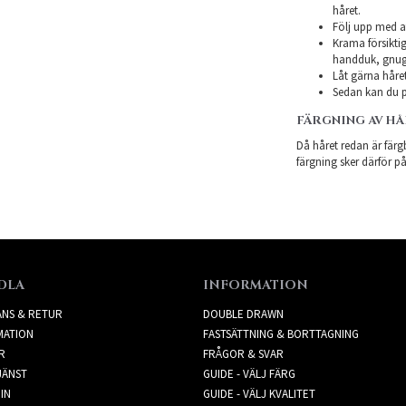
håret.
Följ upp med a
Krama försiktig
handduk, gnugg
Låt gärna håret
Sedan kan du pl
FÄRGNING AV H
Då håret redan är färgb
färgning sker därför på
DLA
INFORMATION
ANS & RETUR
DOUBLE DRAWN
MATION
FASTSÄTTNING & BORTTAGNING
R
FRÅGOR & SVAR
JÄNST
GUIDE - VÄLJ FÄRG
IN
GUIDE - VÄLJ KVALITET