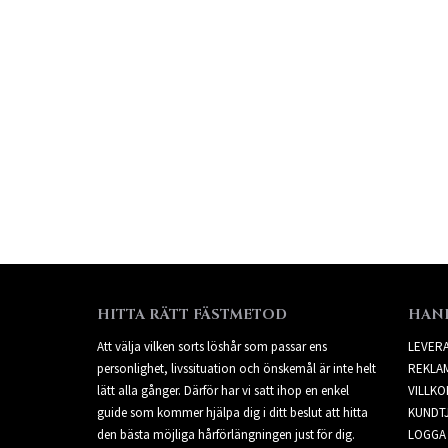
HITTA RÄTT FÄSTMETOD
HAN
Att välja vilken sorts löshår som passar ens
LEVER
personlighet, livssituation och önskemål är inte helt
REKLA
lätt alla gånger. Därför har vi satt ihop en enkel
VILLKO
guide som kommer hjälpa dig i ditt beslut att hitta
KUNDT
den bästa möjliga hårförlängningen just för dig.
LOGGA 