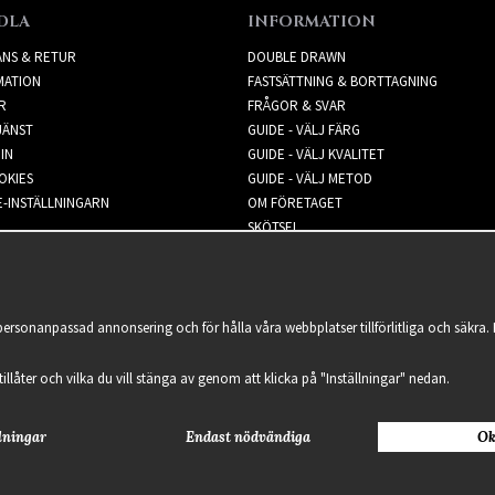
DLA
INFORMATION
ANS & RETUR
DOUBLE DRAWN
MATION
FASTSÄTTNING & BORTTAGNING
R
FRÅGOR & SVAR
JÄNST
GUIDE - VÄLJ FÄRG
IN
GUIDE - VÄLJ KVALITET
OKIES
GUIDE - VÄLJ METOD
-INSTÄLLNINGARN
OM FÖRETAGET
SKÖTSEL
NYHETSBREV
 personanpassad annonsering och för hålla våra webbplatser tillförlitliga och säkr
 tillåter och vilka du vill stänga av genom att klicka på "Inställningar" nedan.
lningar
Endast nödvändiga
Ok
2021 Delightful Hair