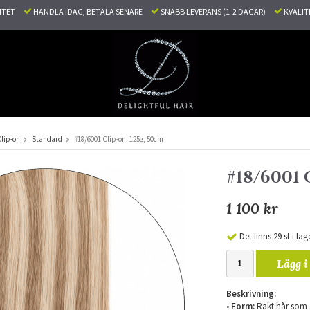
LITET
HANDLA IDAG, BETALA SENARE
SNABB LEVERANS (1-2 DAGAR)
KVALI
lip-on
Standard
#18/6001 Clip-on, 125g, 50cm
#18/6001 
1 100 kr
Det finns 29 st i lag
Lägg i
Beskrivning:
•
Form:
Rakt hår som ä