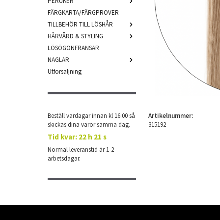
PERUKER
FÄRGKARTA/FÄRGPROVER
TILLBEHÖR TILL LÖSHÅR
HÅRVÅRD & STYLING
LÖSÖGONFRANSAR
NAGLAR
Utförsäljning
Beställ vardagar innan kl 16:00 så
Artikelnummer:
skickas dina varor samma dag.
315192
Tid kvar:
22 h 21 s
Normal leveranstid är 1-2
arbetsdagar.