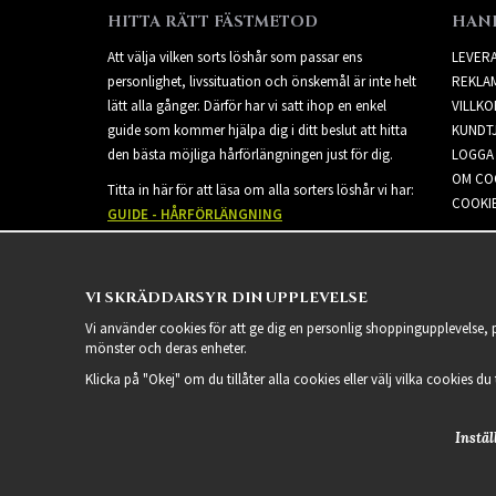
HITTA RÄTT FÄSTMETOD
HAN
Att välja vilken sorts löshår som passar ens
LEVER
personlighet, livssituation och önskemål är inte helt
REKLA
lätt alla gånger. Därför har vi satt ihop en enkel
VILLKO
guide som kommer hjälpa dig i ditt beslut att hitta
KUNDT
den bästa möjliga hårförlängningen just för dig.
LOGGA 
OM CO
Titta in här för att läsa om alla sorters löshår vi har:
COOKIE
GUIDE - HÅRFÖRLÄNGNING
VI SKRÄDDARSYR DIN UPPLEVELSE
Vi använder cookies för att ge dig en personlig shoppingupplevelse,
mönster och deras enheter.
Klicka på "Okej" om du tillåter alla cookies eller välj vilka cookies du
Instäl