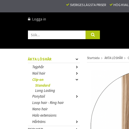
SVERIGES LÄGSTA PRISER
HÖG KVA
Logga in
Startsida
ÄKTA LÖSHÅR
C
ÄKTA LÖSHÅR
Tejphår
Nail hair
Clip-on
Standard
Long Lasting
Ponytail
Loop hair - Ring hair
Nano hair
Halo extensions
Hårträns