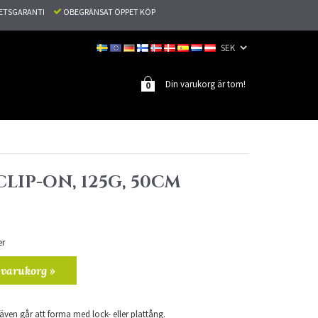
TETSGARANTI
OBEGRÄNSAT ÖPPET KÖP
Din varukorg är tom!
0
CLIP-ON, 125G, 50CM
er
 varukorg »
ven går att forma med lock- eller plattång.