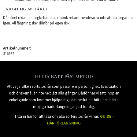
FÄRGNING AV HÅRET
Då håret redan är färgbehandlat i fabrik rekommenderar vi inte att du färgar det
igen. All färgning sker därför på egen risk.
Artikelnummer:
316662
HITTA RÄTT FÄSTMETOD
Att välja vilken sorts löshår som passar ens personlighet, livssituation
och önskemål är inte helt lätt alla gånger. Därför har vi satt ihop en
enkel guide som kommer hjälpa dig i ditt beslut att hitta den bästa
möjliga hårförlängningen just för dig.
Titta in här för att läsa om alla sorters löshår vi har:
GUIDE -
HÅRFÖRLÄNGNING