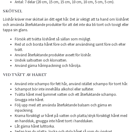
Antal: 7 delar (20 cm, 15 cm, 15 cm, 10 cm, 10 cm, 5 cm, 5 cm).
SKÖTSEL
Löshår kräver mer skötsel än ditt eget hår. Det är viktigt att ta hand om löshåret
och använda återfuktande produkter för att det inte ska bli torrt och tovigt eller
tappa sin glans.
Försök att tvätta löshåret så sällan som möjligt.
Red ut och borsta håret före och efter användning samt före och efter
tvätt.
Använd återfuktande produkter avsett för löshår.
Undvik saltvatten och klorvatten.
Använd gärna hårinpackning och hårolja.
VID TVÄTT AV HÅRET
Använd inte schampo för fett hår, använd istället schampo för torrt hår.
Schampot bör inte innehålla alkohol eller sulfater.
Tvätta håret med ljummet vatten och ett återfuktande schampo.
Gnugga inte håret.
Följ upp med att använda återfuktande balsam och gärna en
inpackning.
Krama försiktigt ur håret på vatten och platta/stryk försiktigt håret med
en handduk, gnugga inte håret torrt i handduken.
Låt gärna håret lufttorka.
Sedan kan du platta, locka och styla håret så som du önskar! .