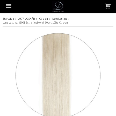
Startsida
ÄKTA LÖSHÅR
Clip-on
Long Lasting
Long Lasting, #6001 Extra ljusblond, 60cm, 125g, Clip-on
Produkten har blivit tillagd i varukorgen