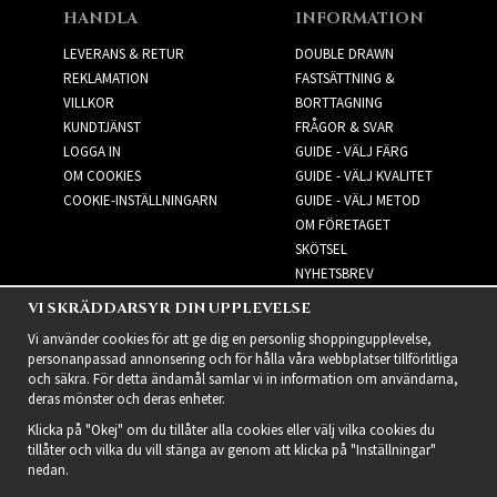
HANDLA
INFORMATION
LEVERANS & RETUR
DOUBLE DRAWN
REKLAMATION
FASTSÄTTNING &
VILLKOR
BORTTAGNING
KUNDTJÄNST
FRÅGOR & SVAR
LOGGA IN
GUIDE - VÄLJ FÄRG
OM COOKIES
GUIDE - VÄLJ KVALITET
COOKIE-INSTÄLLNINGARN
GUIDE - VÄLJ METOD
OM FÖRETAGET
SKÖTSEL
NYHETSBREV
VI SKRÄDDARSYR DIN UPPLEVELSE
NYHETSBREV
Vi använder cookies för att ge dig en personlig shoppingupplevelse,
personanpassad annonsering och för hålla våra webbplatser tillförlitliga
och säkra. För detta ändamål samlar vi in information om användarna,
deras mönster och deras enheter.
Klicka på "Okej" om du tillåter alla cookies eller välj vilka cookies du
tillåter och vilka du vill stänga av genom att klicka på "Inställningar"
nedan.